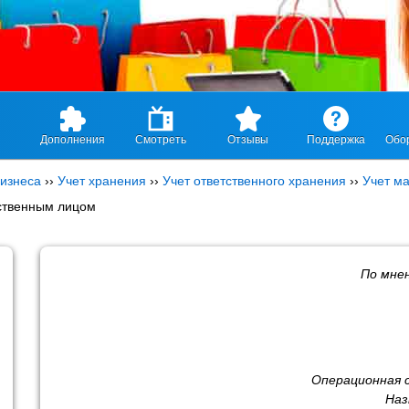
Дополнения
Смотреть
Отзывы
Поддержка
Обо
изнеса
››
Учет хранения
››
Учет ответственного хранения
››
Учет м
ственным лицом
По мне
Операционная 
Наз