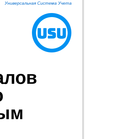
Универсальная Система Учета
алов
о
ным