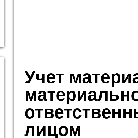
Учет матери
материальн
ответствен
лицом