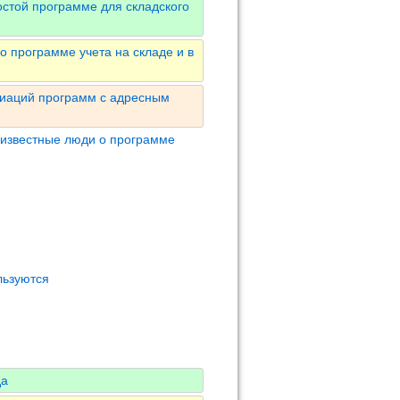
остой программе для складского
 программе учета на складе и в
риаций программ с адресным
 известные люди о программе
льзуются
да