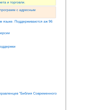
ета и торговли.
 программ с адресным
м языке. Поддерживаются аж 96
версии
поддержки
правленцев "Библия Современного