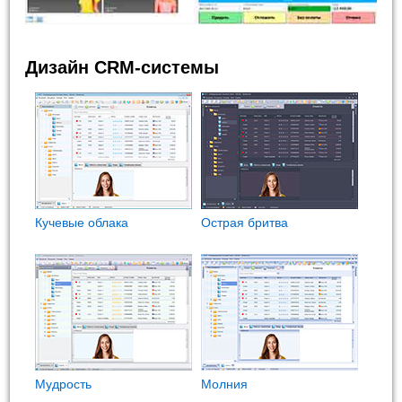
Дизайн CRM-системы
Кучевые облака
Острая бритва
Мудрость
Молния