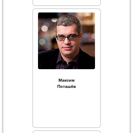
Максим
Поташёв