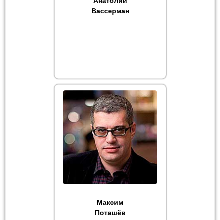
Анатолий
Вассерман
Максим
Поташёв