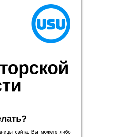
торской
сти
елать?
аницы сайта, Вы можете либо