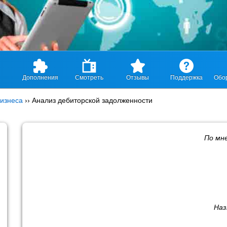
Дополнения
Смотреть
Отзывы
Поддержка
Обо
изнеса
››
Анализ дебиторской задолженности
По мн
Наз