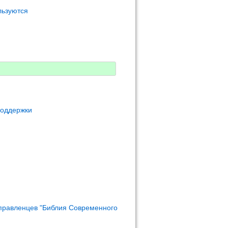
льзуются
поддержки
правленцев "Библия Современного