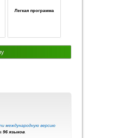
Легкая программа
му
ти международную версию
на
96 языков
.