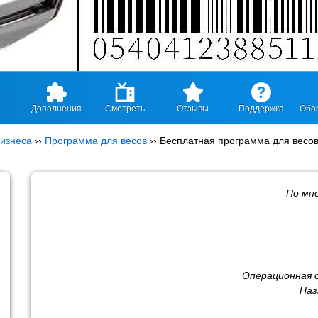
Дополнения
Смотреть
Отзывы
Поддержка
Обо
изнеса
››
Программа для весов
››
Бесплатная программа для весо
По мн
Операционная 
Наз