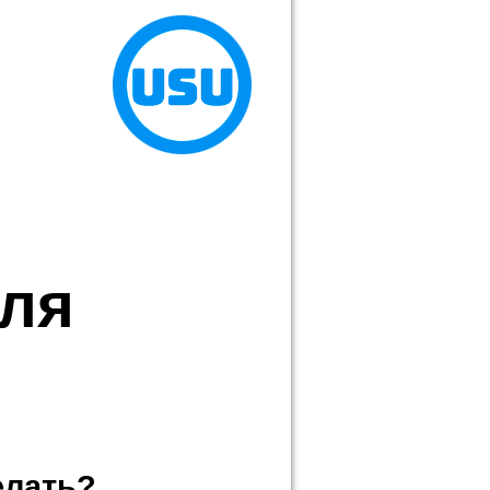
для
елать?