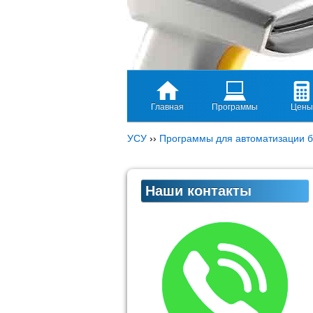
Главная
Программы
Цены
УСУ
››
Программы для автоматизации б
Наши контакты