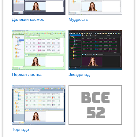
Далекий космос
Мудрость
Первая листва
Звездопад
Торнадо