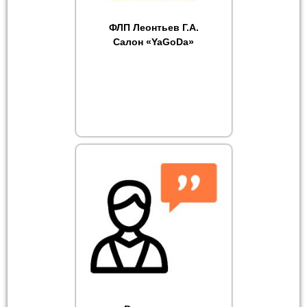
ФЛП Леонтьев Г.А.
Салон «YaGoDa»