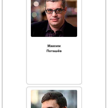
Максим
Поташёв