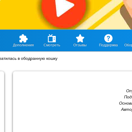
Дополнения
Смотреть
Отзывы
Поддержка
Обо
ратилась в ободранную кошку
Оп
Под
Основ
Авто