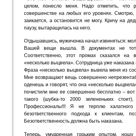
целом, понесло меня. Надо отметить, что
совершенстве на любых его уровнях. Смотрю, 
заикается, а остановится не могу. Кричу на дя
паузу, вытаращилась на него.
Отдышавшись, мужичонка начал извиняться: мол 
Вашей вещи вышла. В документах не тот 
Соответственно, этот промах сказался на
«несколько выцвела». Сотрудница уже наказана –
Фраза «несколько выцвела» вывела меня из сос
Мне возвращают вещь совершенно непрезентабе
оденешь и говорят, что она «несколько выцвела»
почистили мне ее совершенно бесплатно – вот р
такого (шубка-то 2000 зелененьких стоит
Профессионалы!!! Я не терплю халатного
безответственного подхода к клиентам, поэ
Безответственность должна быть наказана.
Теперь, умудренная горьким опытом, нош