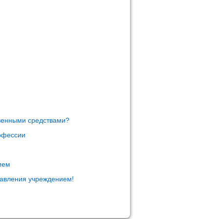
твенными средствами?
офессии
ием
равления учреждением!