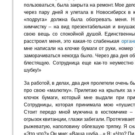
пользоваться, была закрыта на ремонт. Мое дело 
через пару дней я улетала в Новосибирск в к
«подруга» должна была обогревать меня. Н
химчистку – на вид презентабельная и внушаю
свою вещь со спокойной душой. Единственны
расстроил меня, это какая-то слабенькая
орган
мне написали на клочке бумаги от руки, номер 
заморачиваться некогда было. Через два дня 
блестящую. Сотрудница еще как-то неуместно
шубку!»
За работой, в делах, два дня пролетели очень бы
про свою «малютку». Прилетаю на крыльях за 
клочок бумаги, который мне выдали при пр
Сотрудницы, которая принимала мою «пушист
Стоит передо мной мужчина в костюмчике – 
огрызок квитанции, глазки забегали. Протягивае
рыжеватую, наполовину облезшую тряпку. Я сн
«Это что?» Он мне: «Ваша шуба…» Я: «Что? Пи