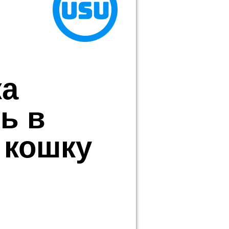
ка
ь в
 кошку