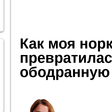
Как моя нор
превратилас
ободранную