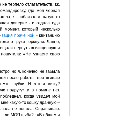
не терпело отлагательств, т.к.
омандировку, где моя черная
ашла я поблизости какую-то
щая доверие - и отдала туда
й момент, который несколько
изация прачечной
- квитанцию
тоже от руки черкнули. Ладно,
обещали вернуть вычищенную и
 пошутила: «Не узнаете свою
стро, но я, конечно, не забыла
ней после работы, протягиваю
иемке шубки. И что я вижу?
ую подругу» и в помине нет.
побледнел, когда увидел мой
т мне какую-то кошку дранную –
ачала не поняла. Спрашиваю:
…где МОЯ шуба?...»В общем и