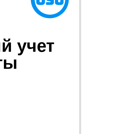
й учет
ты