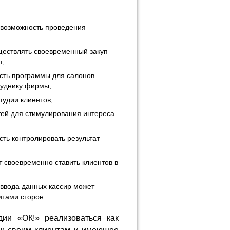
 возможность проведения
ествлять своевременный закуп
т;
ость программы для салонов
руднику фирмы;
тудии клиентов;
тей для стимулирования интереса
ть контролировать результат
 своевременно ставить клиентов в
 ввода данных кассир может
итами сторон.
ии «ОК!» реализоваться как