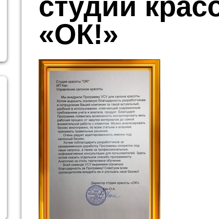
студии крас
«ОК!»