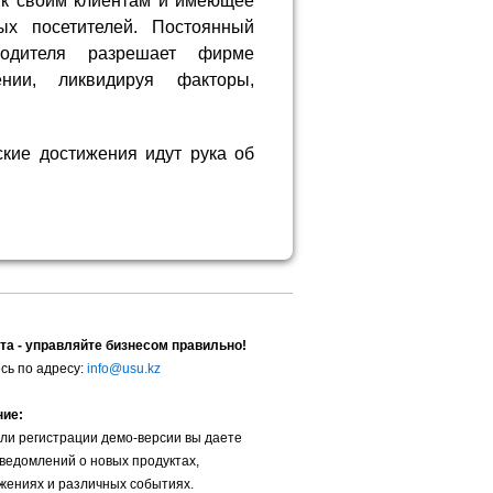
 к своим клиентам и имеющее
ых посетителей. Постоянный
дителя разрешает фирме
нии, ликвидируя факторы,
ские достижения идут рука об
та - управляйте бизнесом правильно!
сь по адресу:
info@usu.kz
ние:
ли регистрации демо-версии вы даете
уведомлений о новых продуктах,
жениях и различных событиях.