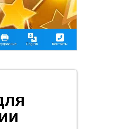
рудование
English
Контакты
для
ии