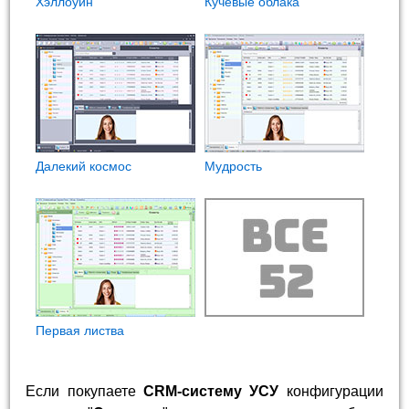
Хэллоуин
Кучевые облака
Далекий космос
Мудрость
Первая листва
Если покупаете
CRM-систему УСУ
конфигурации