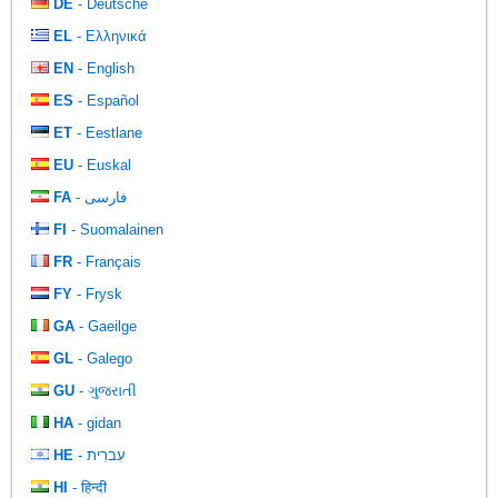
DE
- Deutsche
EL
- Ελληνικά
EN
- English
ES
- Español
ET
- Eestlane
EU
- Euskal
FA
- فارسی
FI
- Suomalainen
FR
- Français
FY
- Frysk
GA
- Gaeilge
GL
- Galego
GU
- ગુજરાતી
HA
- gidan
HE
- עִברִית
HI
- हिन्दी