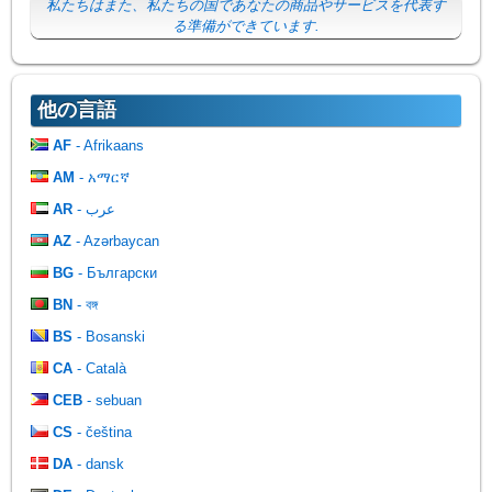
私たちはまた、私たちの国であなたの商品やサービスを代表す
る準備ができています.
他の言語
AF
- Afrikaans
AM
- አማርኛ
AR
- عرب
AZ
- Azərbaycan
BG
- Български
BN
- বঙ্গ
BS
- Bosanski
CA
- Català
CEB
- sebuan
CS
- čeština
DA
- dansk