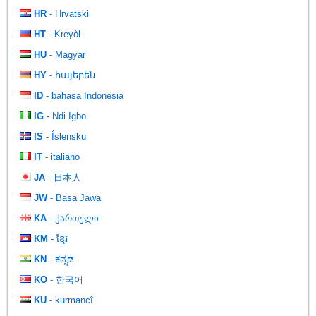
HR
- Hrvatski
HT
- Kreyòl
HU
- Magyar
HY
- հայերեն
ID
- bahasa Indonesia
IG
- Ndi Igbo
IS
- Íslensku
IT
- italiano
JA
- 日本人
JW
- Basa Jawa
KA
- ქართული
KM
- ខ្មែរ
KN
- ಕನ್ನಡ
KO
- 한국어
KU
- kurmancî