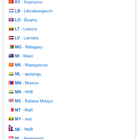
KY
- Кыргызча
LB
- Lëtzebuergesch
LO
- ຄົນລາວ
LT
- Lietuvis
LV
- Latvietis
MG
- Malagasy
MI
- Maori
MK
- Македонски
ML
- മലയാളം
MN
- Монгол
MR
- मराठी
MS
- Bahasa Melayu
MT
- Malti
MY
- ဗမာ
NE
- नेपाली
NL
- Nederlands