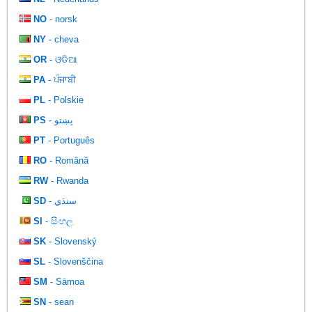
NO
- norsk
NY
- cheva
OR
- ଓଡିଆ
PA
- ਪੰਜਾਬੀ
PL
- Polskie
PS
- پښتو
PT
- Português
RO
- Română
RW
- Rwanda
SD
- سنڌي
SI
- සිංහල
SK
- Slovenský
SL
- Slovenščina
SM
- Sāmoa
SN
- sean