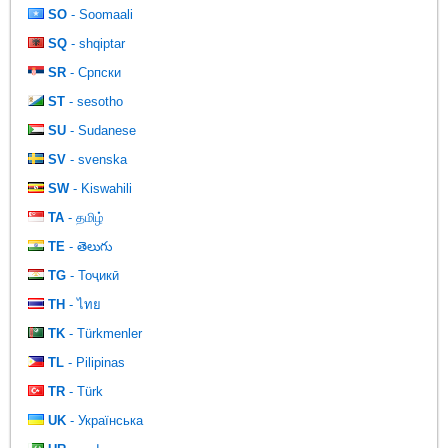
SO
- Soomaali
SQ
- shqiptar
SR
- Српски
ST
- sesotho
SU
- Sudanese
SV
- svenska
SW
- Kiswahili
TA
- தமிழ்
TE
- తెలుగు
TG
- Тоҷикӣ
TH
- ไทย
TK
- Türkmenler
TL
- Pilipinas
TR
- Türk
UK
- Українська