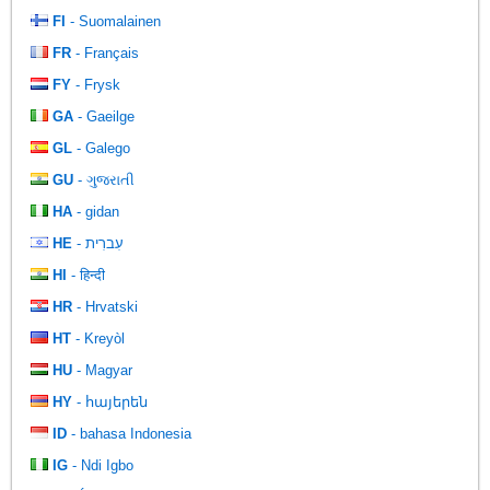
FI
- Suomalainen
FR
- Français
FY
- Frysk
GA
- Gaeilge
GL
- Galego
GU
- ગુજરાતી
HA
- gidan
HE
- עִברִית
HI
- हिन्दी
HR
- Hrvatski
HT
- Kreyòl
HU
- Magyar
HY
- հայերեն
ID
- bahasa Indonesia
IG
- Ndi Igbo