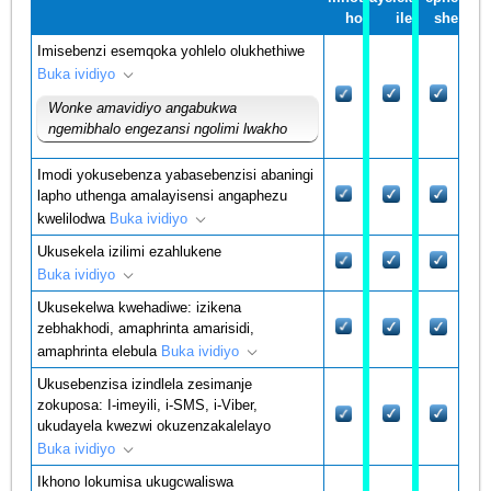
ho
ile
she
Imisebenzi esemqoka yohlelo olukhethiwe
Buka ividiyo
Wonke amavidiyo angabukwa
ngemibhalo engezansi ngolimi lwakho
Imodi yokusebenza yabasebenzisi abaningi
lapho uthenga amalayisensi angaphezu
kwelilodwa
Buka ividiyo
Ukusekela izilimi ezahlukene
Buka ividiyo
Ukusekelwa kwehadiwe: izikena
zebhakhodi, amaphrinta amarisidi,
amaphrinta elebula
Buka ividiyo
Ukusebenzisa izindlela zesimanje
zokuposa: I-imeyili, i-SMS, i-Viber,
ukudayela kwezwi okuzenzakalelayo
Buka ividiyo
Ikhono lokumisa ukugcwaliswa