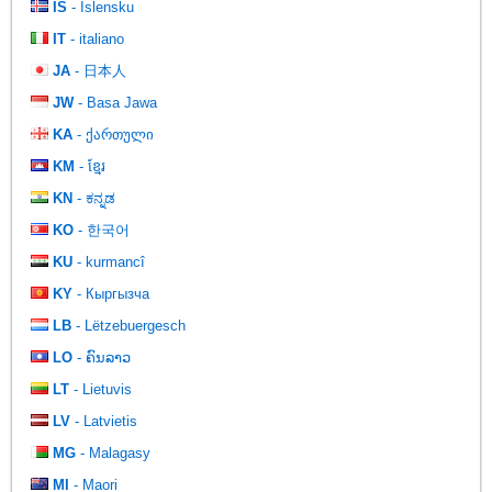
IS
- Íslensku
IT
- italiano
JA
- 日本人
JW
- Basa Jawa
KA
- ქართული
KM
- ខ្មែរ
KN
- ಕನ್ನಡ
KO
- 한국어
KU
- kurmancî
KY
- Кыргызча
LB
- Lëtzebuergesch
LO
- ຄົນລາວ
LT
- Lietuvis
LV
- Latvietis
MG
- Malagasy
MI
- Maori