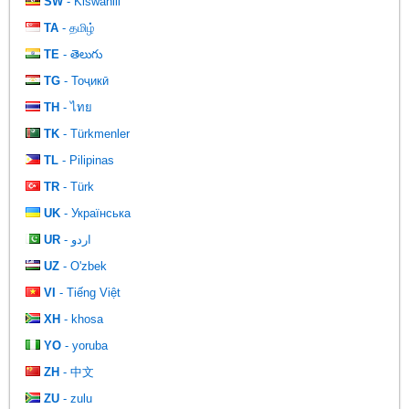
SW
- Kiswahili
TA
- தமிழ்
TE
- తెలుగు
TG
- Тоҷикӣ
TH
- ไทย
TK
- Türkmenler
TL
- Pilipinas
TR
- Türk
UK
- Українська
UR
- اردو
UZ
- O'zbek
VI
- Tiếng Việt
XH
- khosa
YO
- yoruba
ZH
- 中文
ZU
- zulu