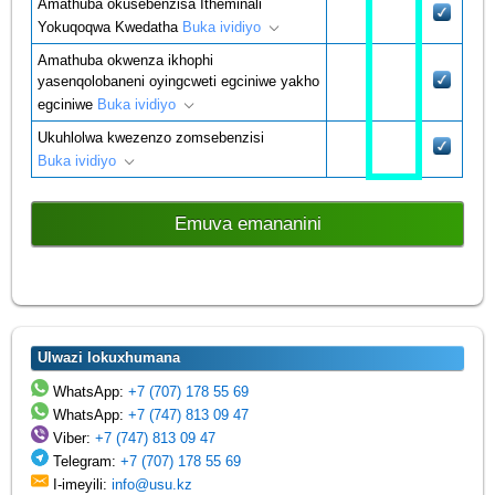
Amathuba okusebenzisa Itheminali
Yokuqoqwa Kwedatha
Buka ividiyo
Amathuba okwenza ikhophi
yasenqolobaneni oyingcweti egciniwe yakho
egciniwe
Buka ividiyo
Ukuhlolwa kwezenzo zomsebenzisi
Buka ividiyo
Emuva emananini
Ulwazi lokuxhumana
WhatsApp:
+7 (707) 178 55 69
WhatsApp:
+7 (747) 813 09 47
Viber:
+7 (747) 813 09 47
Telegram:
+7 (707) 178 55 69
I-imeyili:
info@usu.kz