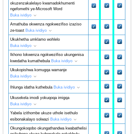
okuzenzakalelayo kwamadokhumenti
ngefomethi ye-Microsoft Word
Buka ividiyo
Amathuba okwenza ngokwezifiso izaziso
ze-toast
Buka ividiyo
Ukukhetha umklamo wohlelo
Buka ividiyo
Ikhono lokwenza ngokwezifiso ukungenisa
kwedatha kumathebula
Buka ividiyo
Ukukopishwa komugqa wamanje
Buka ividiyo
Ihlunga idatha kuthebula
Buka ividiyo
Ukusekela imodi yokuqoqa imigqa
Buka ividiyo
Yabela izithombe ukuze uthole isethulo
esibonakalayo solwazi
Buka ividiyo
Okungokoqobo okungathandwa kwabathelisi
esikubona ukuze kubonakale nakakhulu