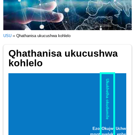
USU
››
Qhathanisa ukucushwa kohlelo
Qhathanisa ukucushwa
kohlelo
Ukukhetha okudumile
Ezo
Okujw
Uchw
mnot
ayelek
ephe