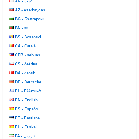
AR
- عرب
AZ
- Azərbaycan
BG
- Български
BN
- বঙ্গ
BS
- Bosanski
CA
- Català
CEB
- sebuan
CS
- čeština
DA
- dansk
DE
- Deutsche
EL
- Ελληνικά
EN
- English
ES
- Español
ET
- Eestlane
EU
- Euskal
FA
- فارسی