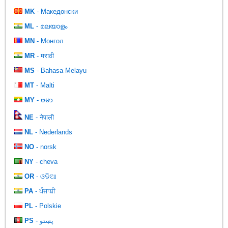
MK
- Македонски
ML
- മലയാളം
MN
- Монгол
MR
- मराठी
MS
- Bahasa Melayu
MT
- Malti
MY
- ဗမာ
NE
- नेपाली
NL
- Nederlands
NO
- norsk
NY
- cheva
OR
- ଓଡିଆ
PA
- ਪੰਜਾਬੀ
PL
- Polskie
PS
- پښتو