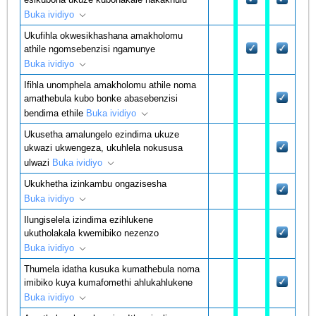
Buka ividiyo
Ukufihla okwesikhashana amakholomu
athile ngomsebenzisi ngamunye
Buka ividiyo
Ifihla unomphela amakholomu athile noma
amathebula kubo bonke abasebenzisi
bendima ethile
Buka ividiyo
Ukusetha amalungelo ezindima ukuze
ukwazi ukwengeza, ukuhlela nokususa
ulwazi
Buka ividiyo
Ukukhetha izinkambu ongazisesha
Buka ividiyo
Ilungiselela izindima ezihlukene
ukutholakala kwemibiko nezenzo
Buka ividiyo
Thumela idatha kusuka kumathebula noma
imibiko kuya kumafomethi ahlukahlukene
Buka ividiyo