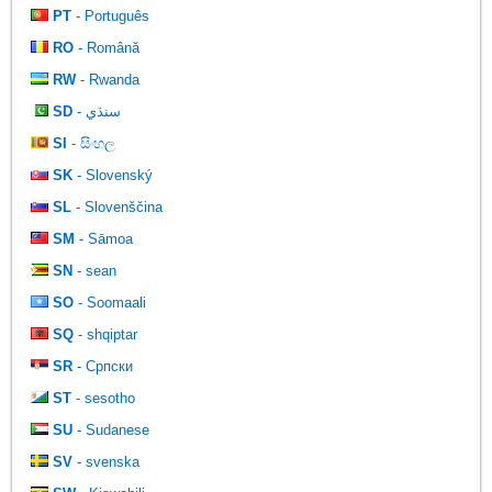
PT
- Português
RO
- Română
RW
- Rwanda
SD
- سنڌي
SI
- සිංහල
SK
- Slovenský
SL
- Slovenščina
SM
- Sāmoa
SN
- sean
SO
- Soomaali
SQ
- shqiptar
SR
- Српски
ST
- sesotho
SU
- Sudanese
SV
- svenska