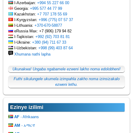
I-Azerbaijan:
+994 55 227 66 00
Georgia:
+995 577 44 77 99
Kazakhstan:
+7 707 178 55 69
I-Kyrgyzstan:
+996 (775) 07 57 37
I-Lithuania:
+370-670-58877
eRussia Max: +7 (906) 179 94 82
I-Tajikistan:
+992 (92) 703 81 81
I-Ukraine:
+380 (94) 711 67 33
I-Uzbekistan:
+998 (99) 403 87 64
Xhumana nathi lapha
Ukunakwa! Ungaba ngabamele ezweni lakho noma edolobheni!
Futhi sikulungele ukumela izimpahla zakho noma izinsizakalo
ezweni lethu.
Ezinye izilimi
AF
- Afrikaans
AM
- አማርኛ