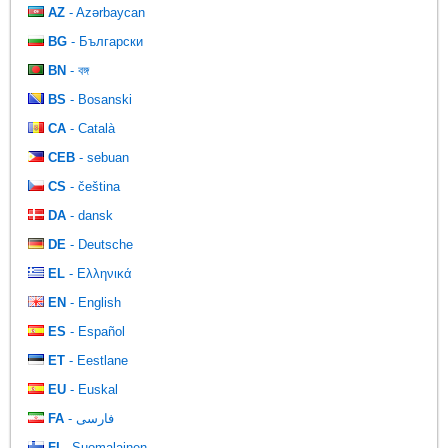
AZ
- Azərbaycan
BG
- Български
BN
- বঙ্গ
BS
- Bosanski
CA
- Català
CEB
- sebuan
CS
- čeština
DA
- dansk
DE
- Deutsche
EL
- Ελληνικά
EN
- English
ES
- Español
ET
- Eestlane
EU
- Euskal
FA
- فارسی
FI
- Suomalainen