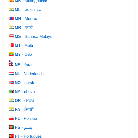
MK
- Македонски
ML
- മലയാളം
MN
- Монгол
MR
- मराठी
MS
- Bahasa Melayu
MT
- Malti
MY
- ဗမာ
NE
- नेपाली
NL
- Nederlands
NO
- norsk
NY
- cheva
OR
- ଓଡିଆ
PA
- ਪੰਜਾਬੀ
PL
- Polskie
PS
- پښتو
PT
- Português