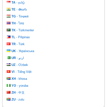
TA
- தமிழ்
TE
- తెలుగు
TG
- Тоҷикӣ
TH
- ไทย
TK
- Türkmenler
TL
- Pilipinas
TR
- Türk
UK
- Українська
UR
- اردو
UZ
- O'zbek
VI
- Tiếng Việt
XH
- khosa
YO
- yoruba
ZH
- 中文
ZU
- zulu