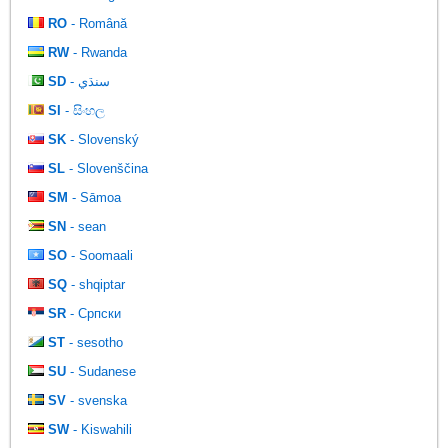
RO
- Română
RW
- Rwanda
SD
- سنڌي
SI
- සිංහල
SK
- Slovenský
SL
- Slovenščina
SM
- Sāmoa
SN
- sean
SO
- Soomaali
SQ
- shqiptar
SR
- Српски
ST
- sesotho
SU
- Sudanese
SV
- svenska
SW
- Kiswahili