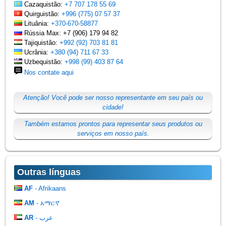
Cazaquistão:
+7 707 178 55 69
Quirguistão:
+996 (775) 07 57 37
Lituânia:
+370-670-58877
Rússia Max: +7 (906) 179 94 82
Tajiquistão:
+992 (92) 703 81 81
Ucrânia:
+380 (94) 711 67 33
Uzbequistão:
+998 (99) 403 87 64
Nos contate aqui
Atenção! Você pode ser nosso representante em seu país ou
cidade!
Também estamos prontos para representar seus produtos ou
serviços em nosso país.
Outras línguas
AF
- Afrikaans
AM
- አማርኛ
AR
- عرب