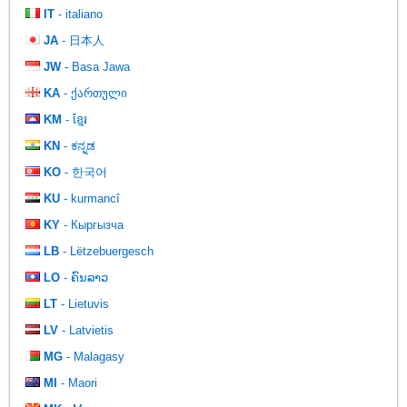
IT
- italiano
JA
- 日本人
JW
- Basa Jawa
KA
- ქართული
KM
- ខ្មែរ
KN
- ಕನ್ನಡ
KO
- 한국어
KU
- kurmancî
KY
- Кыргызча
LB
- Lëtzebuergesch
LO
- ຄົນລາວ
LT
- Lietuvis
LV
- Latvietis
MG
- Malagasy
MI
- Maori