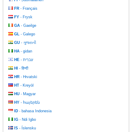
FR
- Français
FY
- Frysk
GA
- Gaeilge
GL
- Galego
GU
- ગુજરાતી
HA
- gidan
HE
- עִברִית
HI
- हिन्दी
HR
- Hrvatski
HT
- Kreyòl
HU
- Magyar
HY
- հայերեն
ID
- bahasa Indonesia
IG
- Ndi Igbo
IS
- Íslensku