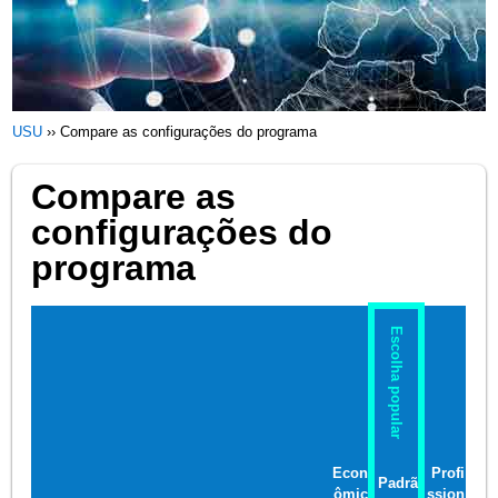
USU
››
Compare as configurações do programa
Compare as
configurações do
programa
Escolha popular
Econ
Profi
Padrã
ômic
ssion