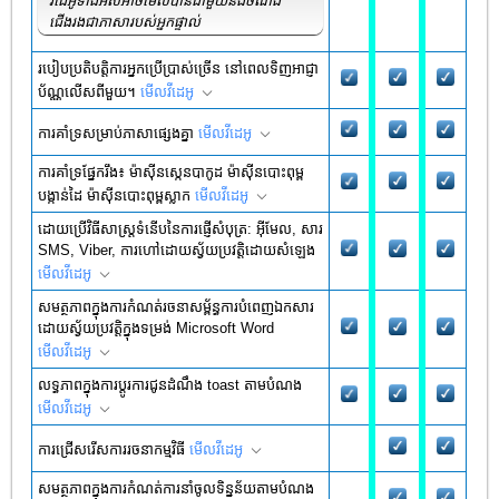
វីដេអូទាំងអស់អាចមើលបានជាមួយនឹងចំណង
ជើងរងជាភាសារបស់អ្នកផ្ទាល់
របៀបប្រតិបត្តិការអ្នកប្រើប្រាស់ច្រើន នៅពេលទិញអាជ្ញា
ប័ណ្ណលើសពីមួយ។
មើល​វីដេអូ
ការគាំទ្រសម្រាប់ភាសាផ្សេងគ្នា
មើល​វីដេអូ
ការគាំទ្រផ្នែករឹង៖ ម៉ាស៊ីនស្កេនបាកូដ ម៉ាស៊ីនបោះពុម្ព
បង្កាន់ដៃ ម៉ាស៊ីនបោះពុម្ពស្លាក
មើល​វីដេអូ
ដោយប្រើវិធីសាស្រ្តទំនើបនៃការផ្ញើសំបុត្រ: អ៊ីមែល, សារ
SMS, Viber, ការហៅដោយស្វ័យប្រវត្តិដោយសំឡេង
មើល​វីដេអូ
សមត្ថភាពក្នុងការកំណត់រចនាសម្ព័ន្ធការបំពេញឯកសារ
ដោយស្វ័យប្រវត្តិក្នុងទម្រង់ Microsoft Word
មើល​វីដេអូ
លទ្ធភាព​ក្នុង​ការ​ប្ដូរ​ការ​ជូន​ដំណឹង toast តាម​បំណង
មើល​វីដេអូ
ការជ្រើសរើសការរចនាកម្មវិធី
មើល​វីដេអូ
សមត្ថភាពក្នុងការកំណត់ការនាំចូលទិន្នន័យតាមបំណង