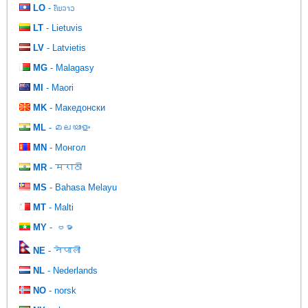
LO
- ຄົນລາວ
LT
- Lietuvis
LV
- Latvietis
MG
- Malagasy
MI
- Maori
MK
- Македонски
ML
- മലയാളം
MN
- Монгол
MR
- मराठी
MS
- Bahasa Melayu
MT
- Malti
MY
- ဗမာ
NE
- नेपाली
NL
- Nederlands
NO
- norsk