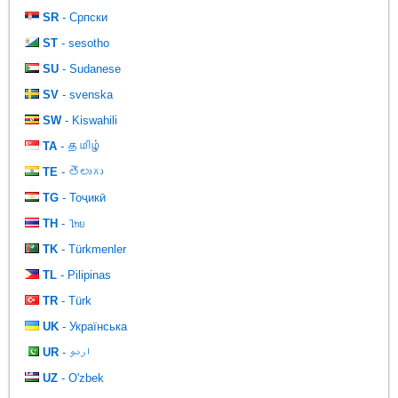
SR
- Српски
ST
- sesotho
SU
- Sudanese
SV
- svenska
SW
- Kiswahili
TA
- தமிழ்
TE
- తెలుగు
TG
- Тоҷикӣ
TH
- ไทย
TK
- Türkmenler
TL
- Pilipinas
TR
- Türk
UK
- Українська
UR
- اردو
UZ
- O'zbek