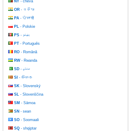
NY
- cheva
OR
- ଓଡିଆ
PA
- ਪੰਜਾਬੀ
PL
- Polskie
PS
- پښتو
PT
- Português
RO
- Română
RW
- Rwanda
SD
- سنڌي
SI
- සිංහල
SK
- Slovenský
SL
- Slovenščina
SM
- Sāmoa
SN
- sean
SO
- Soomaali
SQ
- shqiptar