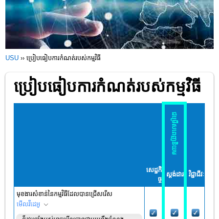
USU
››
ប្រៀបធៀបការកំណត់របស់កម្មវិធី
ប្រៀបធៀបការកំណត់របស់កម្មវិធី
ជម្រើសពេញនិយម
សេដ្ឋកិ
ស្តង់ដារ
វិជ្ជាជីវៈ
ច្ច
មុខងារសំខាន់នៃកម្មវិធីដែលបានជ្រើសរើស
មើល​វីដេអូ