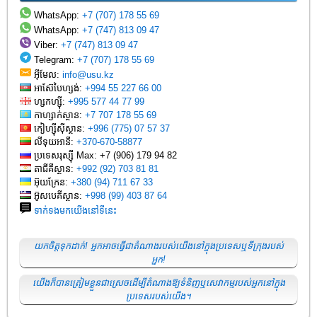
WhatsApp:
+7 (707) 178 55 69
WhatsApp:
+7 (747) 813 09 47
Viber:
+7 (747) 813 09 47
Telegram:
+7 (707) 178 55 69
អ៊ីមែល:
info@usu.kz
អាស៊ែបៃហ្សង់:
+994 55 227 66 00
ហ្សកហ្ស៊ី:
+995 577 44 77 99
កាហ្សាក់ស្ថាន:
+7 707 178 55 69
កៀហ្ស៊ីស៊ីស្ថាន:
+996 (775) 07 57 37
លីទុយអានី:
+370-670-58877
ប្រទេស​រុស្ស៊ី Max: +7 (906) 179 94 82
តាជីគីស្ថាន:
+992 (92) 703 81 81
អ៊ុយក្រែន:
+380 (94) 711 67 33
អ៊ូសបេគីស្ថាន:
+998 (99) 403 87 64
ទាក់ទងមកយើងនៅទីនេះ
យកចិត្តទុកដាក់! អ្នកអាចធ្វើជាតំណាងរបស់យើងនៅក្នុងប្រទេសឬទីក្រុងរបស់
អ្នក!
យើងក៏បានត្រៀមខ្លួនជាស្រេចដើម្បីតំណាងឱ្យទំនិញឬសេវាកម្មរបស់អ្នកនៅក្នុង
ប្រទេសរបស់យើង។