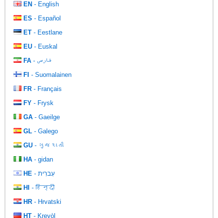
EN
- English
ES
- Español
ET
- Eestlane
EU
- Euskal
FA
- فارسی
FI
- Suomalainen
FR
- Français
FY
- Frysk
GA
- Gaeilge
GL
- Galego
GU
- ગુજરાતી
HA
- gidan
HE
- עִברִית
HI
- हिन्दी
HR
- Hrvatski
HT
- Kreyòl