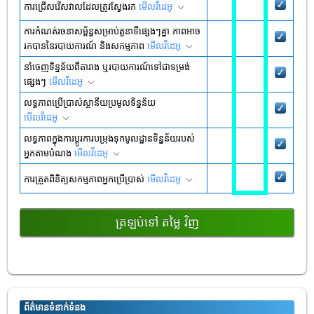
ការជ្រើសរើសវាលដែលត្រូវស្វែងរក
មើល​វីដេអូ
ការកំណត់រចនាសម្ព័ន្ធសម្រាប់តួនាទីផ្សេងៗគ្នា ភាពអាច
រកបាននៃរបាយការណ៍ និងសកម្មភាព
មើល​វីដេអូ
នាំចេញទិន្នន័យពីតារាង ឬរបាយការណ៍ទៅជាទម្រង់
ផ្សេងៗ
មើល​វីដេអូ
លទ្ធភាពប្រើប្រាស់ស្ថានីយប្រមូលទិន្នន័យ
មើល​វីដេអូ
លទ្ធភាព​ក្នុង​ការ​ប្ដូរ​ការ​បម្រុង​ទុក​មូលដ្ឋាន​ទិន្នន័យ​របស់​
អ្នក​តាម​បំណង
មើល​វីដេអូ
ការត្រួតពិនិត្យសកម្មភាពអ្នកប្រើប្រាស់
មើល​វីដេអូ
ត្រឡប់ទៅ តម្លៃ វិញ
ព័ត៌មានទំនាក់ទំនង