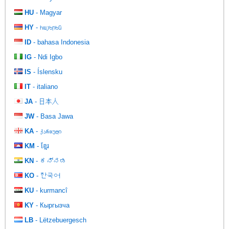
HU
- Magyar
HY
- հայերեն
ID
- bahasa Indonesia
IG
- Ndi Igbo
IS
- Íslensku
IT
- italiano
JA
- 日本人
JW
- Basa Jawa
KA
- ქართული
KM
- ខ្មែរ
KN
- ಕನ್ನಡ
KO
- 한국어
KU
- kurmancî
KY
- Кыргызча
LB
- Lëtzebuergesch