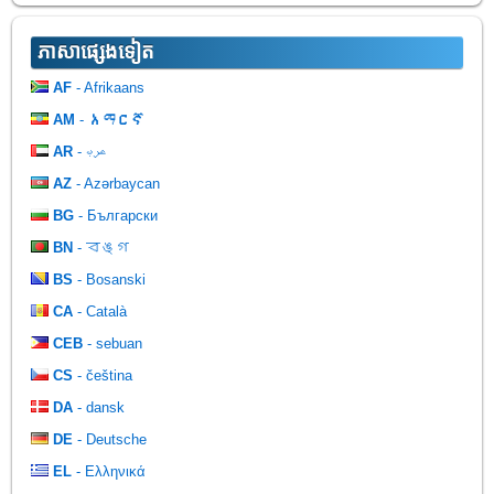
ភាសា​ផ្សេង​ទៀត
AF
- Afrikaans
AM
- አማርኛ
AR
- عرب
AZ
- Azərbaycan
BG
- Български
BN
- বঙ্গ
BS
- Bosanski
CA
- Català
CEB
- sebuan
CS
- čeština
DA
- dansk
DE
- Deutsche
EL
- Ελληνικά