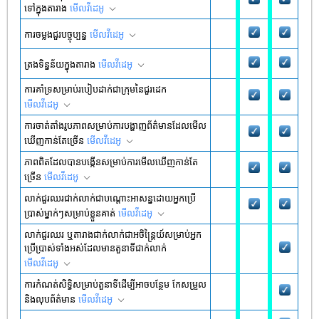
ទៅក្នុងតារាង
មើល​វីដេអូ
ការចម្លងជួរបច្ចុប្បន្ន
មើល​វីដេអូ
ត្រងទិន្នន័យក្នុងតារាង
មើល​វីដេអូ
ការគាំទ្រសម្រាប់របៀបដាក់ជាក្រុមនៃជួរដេក
មើល​វីដេអូ
ការចាត់តាំងរូបភាពសម្រាប់ការបង្ហាញព័ត៌មានដែលមើល
ឃើញកាន់តែច្រើន
មើល​វីដេអូ
ភាពពិតដែលបានបង្កើនសម្រាប់ការមើលឃើញកាន់តែ
ច្រើន
មើល​វីដេអូ
លាក់ជួរឈរជាក់លាក់ជាបណ្តោះអាសន្នដោយអ្នកប្រើ
ប្រាស់ម្នាក់ៗសម្រាប់ខ្លួនគាត់
មើល​វីដេអូ
លាក់ជួរឈរ ឬតារាងជាក់លាក់ជាអចិន្ត្រៃយ៍សម្រាប់អ្នក
ប្រើប្រាស់ទាំងអស់ដែលមានតួនាទីជាក់លាក់
មើល​វីដេអូ
ការកំណត់សិទ្ធិសម្រាប់តួនាទីដើម្បីអាចបន្ថែម កែសម្រួល
និងលុបព័ត៌មាន
មើល​វីដេអូ