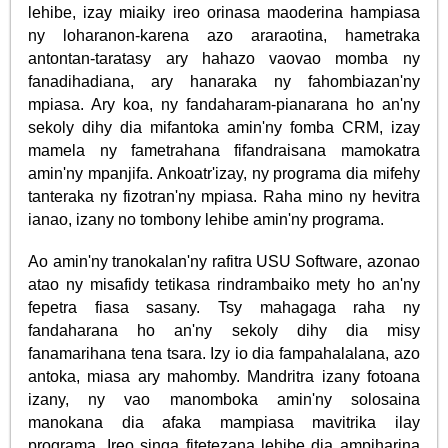
lehibe, izay miaiky ireo orinasa maoderina hampiasa
ny loharanon-karena azo araraotina, hametraka
antontan-taratasy ary hahazo vaovao momba ny
fanadihadiana, ary hanaraka ny fahombiazan'ny
mpiasa. Ary koa, ny fandaharam-pianarana ho an'ny
sekoly dihy dia mifantoka amin'ny fomba CRM, izay
mamela ny fametrahana fifandraisana mamokatra
amin'ny mpanjifa. Ankoatr'izay, ny programa dia mifehy
tanteraka ny fizotran'ny mpiasa. Raha mino ny hevitra
ianao, izany no tombony lehibe amin'ny programa.
Ao amin'ny tranokalan'ny rafitra USU Software, azonao
atao ny misafidy tetikasa rindrambaiko mety ho an'ny
fepetra fiasa sasany. Tsy mahagaga raha ny
fandaharana ho an'ny sekoly dihy dia misy
fanamarihana tena tsara. Izy io dia fampahalalana, azo
antoka, miasa ary mahomby. Mandritra izany fotoana
izany, ny vao manomboka amin'ny solosaina
manokana dia afaka mampiasa mavitrika ilay
programa. Ireo singa fitetezana lehibe dia ampiharina