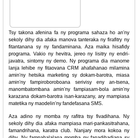
Tsy takona afenina fa ny programa sahaza ho an'ny
sekoly dihy dia afaka manova tanteraka ny firafitry ny
fitantanana sy ny fandaminana. Aza maika hisafidy
programa. Vakio ny hevitra, jereo ny lisitry ny endri-
javatra, sintomy ny demo. Ny programa dia manome
lanja lehibe ny fitaovana CRM ahafahanao milamina
amin'ny hetsika marketing sy dokam-barotra, miasa
amin'ny fampiroboroboana serivisy eny an-tsena,
manombatombana amin'ny fampiasam-bola amin'ny
karazana dokam-barotra isan-karazany, ary mampiasa
matetika ny maodelin'ny fandefasana SMS.
Aza adino ny momba ny rafitra tsy fivadihana. Ny
sekoly dihy dia afaka mampiasa mari-pankasitrahana,
famandrihana, karatra club. Nanjary mora kokoa ny
dihy. Ny fampahalalana momba ny fanadihadiana sy