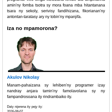
amin'ny fomba tsotra sy mora foana mba hitantanana
tsara ny sekoly, serivisy fandihizana, fikorianan'ny
antontan-taratasy ary ny tobin'ny mpanjifa.
Iza no mpamorona?
Akulov Nikolay
Manam-pahaizana sy lehiben'ny programer izay
nandray anjara tamin'ny famolavolana sy ny
fampandrosoana ity rindrambaiko ity.
Daty nijerena ity pejy ity:
2026-08-07