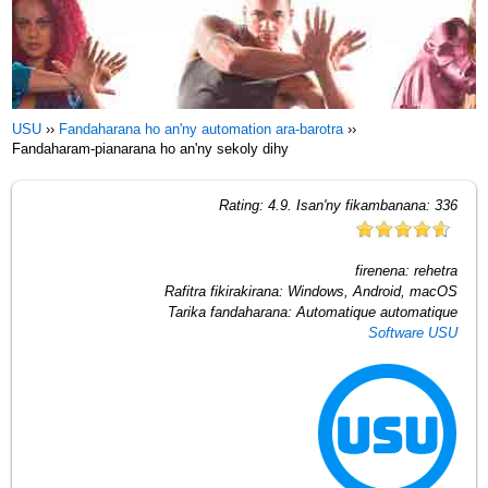
USU
››
Fandaharana ho an'ny automation ara-barotra
››
Fandaharam-pianarana ho an'ny sekoly dihy
Rating:
4.9
. Isan'ny fikambanana:
336
firenena:
rehetra
Rafitra fikirakirana:
Windows, Android, macOS
Tarika fandaharana:
Automatique automatique
Software USU