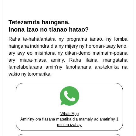
Tetezamita haingana.
Inona izao no tianao hatao?
Raha te-hahafantatra ny programa ianao, ny fomba
haingana indrindra dia ny mijery ny horonan-tsary feno,
ary avy eo misintona ny dikan-demo maimaim-poana
ary miara-miasa aminy. Raha ilaina, mangataha
famelabelarana amin'ny fanohanana ara-teknika na
vakio ny toromarika.
WhatsApp
Amin'ny ora fiasana matetika dia mamaly ao anatin'ny 1
minitra izahay