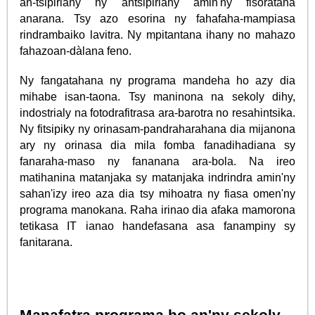
an-tsipiriany ny antsipiriany amin'ny fisoratana
anarana. Tsy azo esorina ny fahafaha-mampiasa
rindrambaiko lavitra. Ny mpitantana ihany no mahazo
fahazoan-dàlana feno.
Ny fangatahana ny programa mandeha ho azy dia
mihabe isan-taona. Tsy maninona na sekoly dihy,
indostrialy na fotodrafitrasa ara-barotra no resahintsika.
Ny fitsipiky ny orinasam-pandraharahana dia mijanona
ary ny orinasa dia mila fomba fanadihadiana sy
fanaraha-maso ny fananana ara-bola. Na ireo
matihanina matanjaka sy matanjaka indrindra amin'ny
sahan'izy ireo aza dia tsy mihoatra ny fiasa omen'ny
programa manokana. Raha irinao dia afaka mamorona
tetikasa IT ianao handefasana asa fanampiny sy
fanitarana.
Manafatra programa ho an'ny sekoly