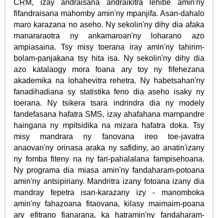
CRM, izay andraisana andraikitra lehibe amin'ny
fifandraisana mahomby amin'ny mpanjifa. Asan-dahalo
maro karazana no aseho. Ny sekolin'ny dihy dia afaka
manararaotra ny ankamaroan'ny loharano azo
ampiasaina. Tsy misy toerana iray amin'ny tahirim-
bolam-panjakana tsy hita isa. Ny sekolin'ny dihy dia
azo katalaogy mora foana ary toy ny fifehezana
akademika na lohahevitra rehetra. Ny habetsahan'ny
fanadihadiana sy statistika feno dia aseho isaky ny
toerana. Ny tsikera tsara indrindra dia ny modely
fandefasana hafatra SMS, izay ahafahana mampandre
haingana ny mpitsidika na mizara hafatra doka. Tsy
misy mandrara ny fanovana ireo toe-javatra
anaovan'ny orinasa araka ny safidiny, ao anatin'izany
ny fomba fiteny na ny fari-pahalalana fampisehoana.
Ny programa dia miasa amin'ny fandaharam-potoana
amin'ny antsipiriany. Mandritra izany fotoana izany dia
mandray fepetra isan-karazany izy - manomboka
amin'ny fahazoana fitaovana, kilasy maimaim-poana
ary efitrano fianarana, ka hatramin'ny fandaharam-