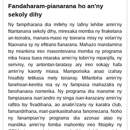
Fandaharam-pianarana ho an'ny
sekoly dihy
Ny fampiharana dia mifehy ny lafiny lehibe amin'ny
fitantanana sekoly dihy, miresaka momba ny firaketana
an-tsoratra, manara-maso ny toerana misy ny volan'ny
fitaovana sy ny efitrano fianarana. Mahazo mandamina
tsy miankina ireo masontsivana momba ny programa
mba hiasa tsara miaraka amin'ny tobin'ny mpanjifa, ny
serivisy, ny antontan-taratasy ary ireo sokajy hafa
amin'ny kaonty miasa. Mamporisika anao izahay
hisafidy tetikasa mety tsirairay. Mifantoha amin'ny
fanehoan-kevitra roa sy ny fampiasa mahazatra ny
fanohanana nomerika. Ny programa dia manome ny
fampiasana isan'andro ny singa isan-karazany amin'ny
rafitra tsy fivadihana, ao anatin'izany ny karatra club,
famandrihana, mari-pankasitrahana fanomezana. Noho
ny fanampian'ny programa dia azonao atao ny
mandika amin'ny fomba mahomby ireo fitsipiky ny