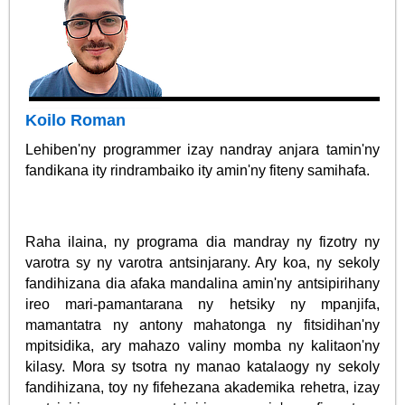
Koilo Roman
Lehiben'ny programmer izay nandray anjara tamin'ny
fandikana ity rindrambaiko ity amin'ny fiteny samihafa.
Raha ilaina, ny programa dia mandray ny fizotry ny
varotra sy ny varotra antsinjarany. Ary koa, ny sekoly
fandihizana dia afaka mandalina amin'ny antsipirihany
ireo mari-pamantarana ny hetsiky ny mpanjifa,
mamantatra ny antony mahatonga ny fitsidihan'ny
mpitsidika, ary mahazo valiny momba ny kalitaon'ny
kilasy. Mora sy tsotra ny manao katalaogy ny sekoly
fandihizana, toy ny fifehezana akademika rehetra, izay