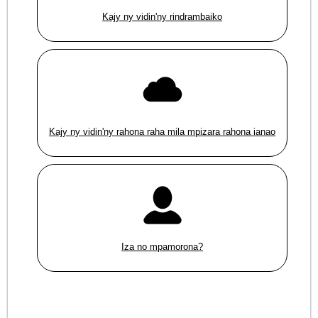
Kajy ny vidin'ny rindrambaiko
Kajy ny vidin'ny rahona raha mila mpizara rahona ianao
Iza no mpamorona?