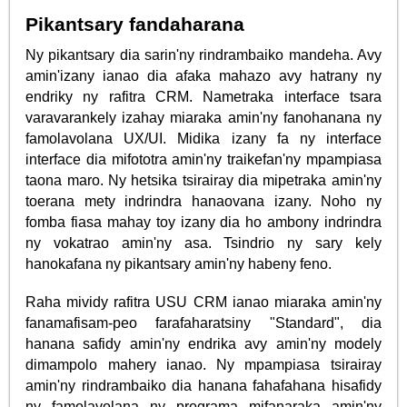
Pikantsary fandaharana
Ny pikantsary dia sarin'ny rindrambaiko mandeha. Avy
amin'izany ianao dia afaka mahazo avy hatrany ny
endriky ny rafitra CRM. Nametraka interface tsara
varavarankely izahay miaraka amin'ny fanohanana ny
famolavolana UX/UI. Midika izany fa ny interface
interface dia mifototra amin'ny traikefan'ny mpampiasa
taona maro. Ny hetsika tsirairay dia mipetraka amin'ny
toerana mety indrindra hanaovana izany. Noho ny
fomba fiasa mahay toy izany dia ho ambony indrindra
ny vokatrao amin'ny asa. Tsindrio ny sary kely
hanokafana ny pikantsary amin'ny habeny feno.
Raha mividy rafitra USU CRM ianao miaraka amin'ny
fanamafisam-peo farafaharatsiny "Standard", dia
hanana safidy amin'ny endrika avy amin'ny modely
dimampolo mahery ianao. Ny mpampiasa tsirairay
amin'ny rindrambaiko dia hanana fahafahana hisafidy
ny famolavolana ny programa mifanaraka amin'ny