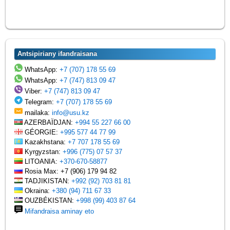
Antsipiriany ifandraisana
WhatsApp:
+7 (707) 178 55 69
WhatsApp:
+7 (747) 813 09 47
Viber:
+7 (747) 813 09 47
Telegram:
+7 (707) 178 55 69
mailaka:
info@usu.kz
AZERBAÏDJAN:
+994 55 227 66 00
GÉORGIE:
+995 577 44 77 99
Kazakhstana:
+7 707 178 55 69
Kyrgyzstan:
+996 (775) 07 57 37
LITOANIA:
+370-670-58877
Rosia Max: +7 (906) 179 94 82
TADJIKISTAN:
+992 (92) 703 81 81
Okraina:
+380 (94) 711 67 33
OUZBÉKISTAN:
+998 (99) 403 87 64
Mifandraisa aminay eto