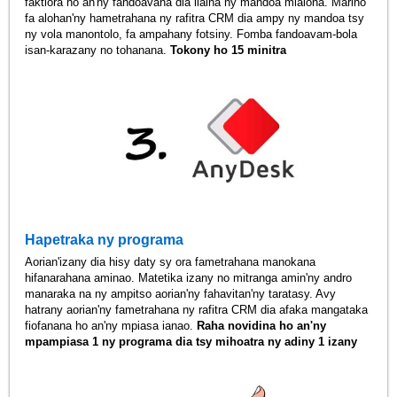
faktiora ho an'ny fandoavana dia ilaina ny mandoa mialoha. Mariho
fa alohan'ny hametrahana ny rafitra CRM dia ampy ny mandoa tsy
ny vola manontolo, fa ampahany fotsiny. Fomba fandoavam-bola
isan-karazany no tohanana.
Tokony ho 15 minitra
Hapetraka ny programa
Aorian'izany dia hisy daty sy ora fametrahana manokana
hifanarahana aminao. Matetika izany no mitranga amin'ny andro
manaraka na ny ampitso aorian'ny fahavitan'ny taratasy. Avy
hatrany aorian'ny fametrahana ny rafitra CRM dia afaka mangataka
fiofanana ho an'ny mpiasa ianao.
Raha novidina ho an'ny
mpampiasa 1 ny programa dia tsy mihoatra ny adiny 1 izany