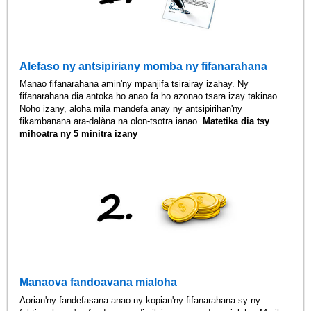
Alefaso ny antsipiriany momba ny fifanarahana
Manao fifanarahana amin'ny mpanjifa tsirairay izahay. Ny
fifanarahana dia antoka ho anao fa ho azonao tsara izay takinao.
Noho izany, aloha mila mandefa anay ny antsipirihan'ny
fikambanana ara-dalàna na olon-tsotra ianao.
Matetika dia tsy
mihoatra ny 5 minitra izany
Manaova fandoavana mialoha
Aorian'ny fandefasana anao ny kopian'ny fifanarahana sy ny