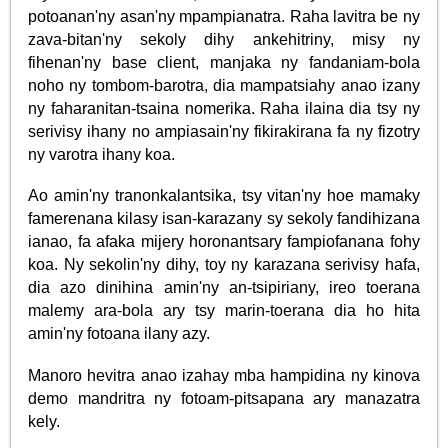
potoanan'ny asan'ny mpampianatra. Raha lavitra be ny
zava-bitan'ny sekoly dihy ankehitriny, misy ny
fihenan'ny base client, manjaka ny fandaniam-bola
noho ny tombom-barotra, dia mampatsiahy anao izany
ny faharanitan-tsaina nomerika. Raha ilaina dia tsy ny
serivisy ihany no ampiasain'ny fikirakirana fa ny fizotry
ny varotra ihany koa.
Ao amin'ny tranonkalantsika, tsy vitan'ny hoe mamaky
famerenana kilasy isan-karazany sy sekoly fandihizana
ianao, fa afaka mijery horonantsary fampiofanana fohy
koa. Ny sekolin'ny dihy, toy ny karazana serivisy hafa,
dia azo dinihina amin'ny an-tsipiriany, ireo toerana
malemy ara-bola ary tsy marin-toerana dia ho hita
amin'ny fotoana ilany azy.
Manoro hevitra anao izahay mba hampidina ny kinova
demo mandritra ny fotoam-pitsapana ary manazatra
kely.