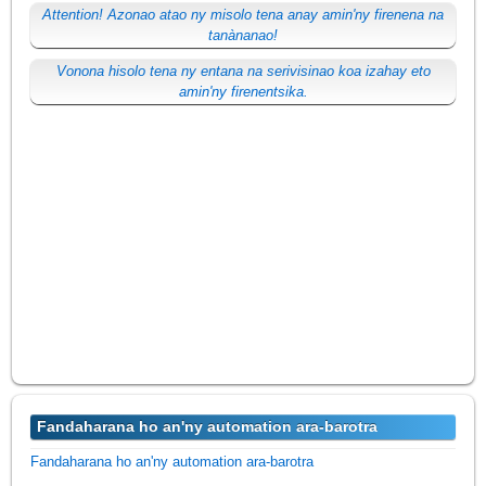
Attention! Azonao atao ny misolo tena anay amin'ny firenena na
tanànanao!
Vonona hisolo tena ny entana na serivisinao koa izahay eto
amin'ny firenentsika.
Fandaharana ho an'ny automation ara-barotra
Fandaharana ho an'ny automation ara-barotra