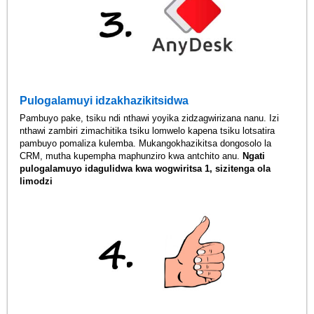
Pulogalamuyi idzakhazikitsidwa
Pambuyo pake, tsiku ndi nthawi yoyika zidzagwirizana nanu. Izi
nthawi zambiri zimachitika tsiku lomwelo kapena tsiku lotsatira
pambuyo pomaliza kulemba. Mukangokhazikitsa dongosolo la
CRM, mutha kupempha maphunziro kwa antchito anu.
Ngati
pulogalamuyo idagulidwa kwa wogwiritsa 1, sizitenga ola
limodzi