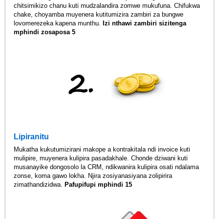
chitsimikizo chanu kuti mudzalandira zomwe mukufuna. Chifukwa
chake, choyamba muyenera kutitumizira zambiri za bungwe
lovomerezeka kapena munthu.
Izi nthawi zambiri sizitenga
mphindi zosaposa 5
Lipiranitu
Mukatha kukutumizirani makope a kontrakitala ndi invoice kuti
mulipire, muyenera kulipira pasadakhale. Chonde dziwani kuti
musanayike dongosolo la CRM, ndikwanira kulipira osati ndalama
zonse, koma gawo lokha. Njira zosiyanasiyana zolipirira
zimathandizidwa.
Pafupifupi mphindi 15