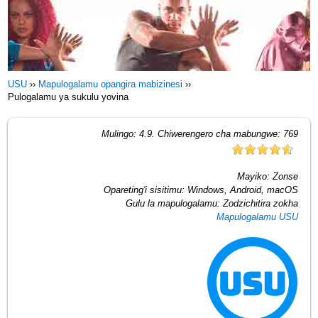
USU
››
Mapulogalamu opangira mabizinesi
››
Pulogalamu ya sukulu yovina
Mulingo:
4.9
. Chiwerengero cha mabungwe:
769
Mayiko:
Zonse
Opareting'i sisitimu:
Windows, Android, macOS
Gulu la mapulogalamu:
Zodzichitira zokha
Mapulogalamu USU