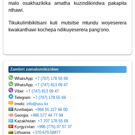
malo osakhazikika amatha kuzindikiridwa pakapita
nthawi.
Tikukulimbikitsani kuti mutsitse mtundu woyeserera
kwakanthawi kochepa ndikuyeserera pang'ono.
Zambiri zamalumikizidwe
WhatsApp:
+7 (707) 178 55 69
WhatsApp:
+7 (747) 813 09 47
Viber:
+7 (747) 813 09 47
Telegram:
+7 (707) 178 55 69
Imelo:
info@usu.kz
Azerbaijan:
+994 55 227 66 00
Georgia:
+995 577 44 77 99
Kazakhstan:
+7 707 178 55 69
Kyrgyzstan:
+996 (775) 07 57 37
Lithuania:
+370-670-58877