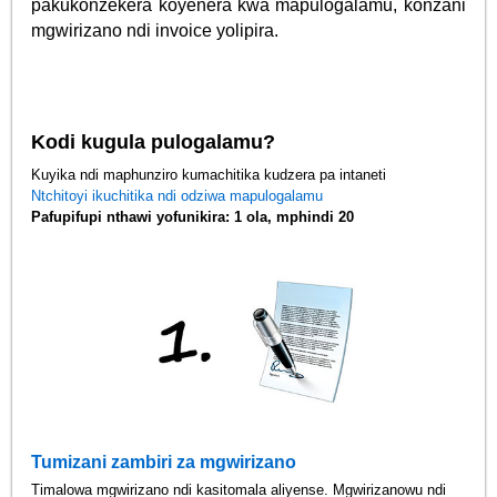
pakukonzekera koyenera kwa mapulogalamu, konzani
mgwirizano ndi invoice yolipira.
Kodi kugula pulogalamu?
Kuyika ndi maphunziro kumachitika kudzera pa intaneti
Ntchitoyi ikuchitika ndi odziwa mapulogalamu
Pafupifupi nthawi yofunikira: 1 ola, mphindi 20
Tumizani zambiri za mgwirizano
Timalowa mgwirizano ndi kasitomala aliyense. Mgwirizanowu ndi