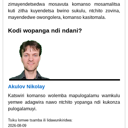
zimayendetsedwa mosavuta komanso mosamalitsa
kuti zitha kuyendetsa bwino sukulu, ntchito zovina,
mayendedwe owongolera, komanso kasitomala.
Kodi wopanga ndi ndani?
Akulov Nikolay
Katswiri komanso wolemba mapulogalamu wamkulu
yemwe adagwira nawo ntchito yopanga ndi kukonza
pulogalamuyi.
Tsiku lomwe tsamba ili lidawunikiridwa:
2026-08-09