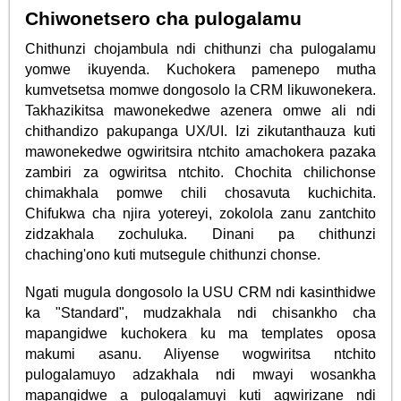
Chiwonetsero cha pulogalamu
Chithunzi chojambula ndi chithunzi cha pulogalamu
yomwe ikuyenda. Kuchokera pamenepo mutha
kumvetsetsa momwe dongosolo la CRM likuwonekera.
Takhazikitsa mawonekedwe azenera omwe ali ndi
chithandizo pakupanga UX/UI. Izi zikutanthauza kuti
mawonekedwe ogwiritsira ntchito amachokera pazaka
zambiri za ogwiritsa ntchito. Chochita chilichonse
chimakhala pomwe chili chosavuta kuchichita.
Chifukwa cha njira yotereyi, zokolola zanu zantchito
zidzakhala zochuluka. Dinani pa chithunzi
chaching'ono kuti mutsegule chithunzi chonse.
Ngati mugula dongosolo la USU CRM ndi kasinthidwe
ka "Standard", mudzakhala ndi chisankho cha
mapangidwe kuchokera ku ma templates oposa
makumi asanu. Aliyense wogwiritsa ntchito
pulogalamuyo adzakhala ndi mwayi wosankha
mapangidwe a pulogalamuyi kuti agwirizane ndi