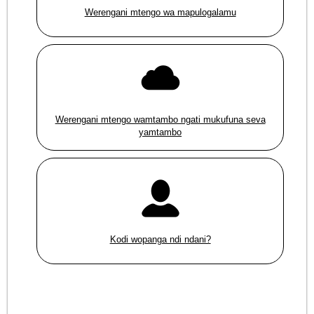
Werengani mtengo wa mapulogalamu
Werengani mtengo wamtambo ngati mukufuna seva
yamtambo
Kodi wopanga ndi ndani?