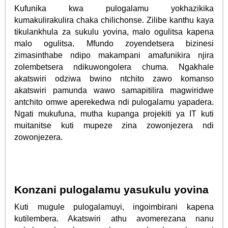
Kufunika kwa pulogalamu yokhazikika
kumakulirakulira chaka chilichonse. Zilibe kanthu kaya
tikulankhula za sukulu yovina, malo ogulitsa kapena
malo ogulitsa. Mfundo zoyendetsera bizinesi
zimasinthabe ndipo makampani amafunikira njira
zolembetsera ndikuwongolera chuma. Ngakhale
akatswiri odziwa bwino ntchito zawo komanso
akatswiri pamunda wawo samapitilira magwiridwe
antchito omwe aperekedwa ndi pulogalamu yapadera.
Ngati mukufuna, mutha kupanga projekiti ya IT kuti
muitanitse kuti mupeze zina zowonjezera ndi
zowonjezera.
Konzani pulogalamu yasukulu yovina
Kuti mugule pulogalamuyi, ingoimbirani kapena
kutilembera. Akatswiri athu avomerezana nanu