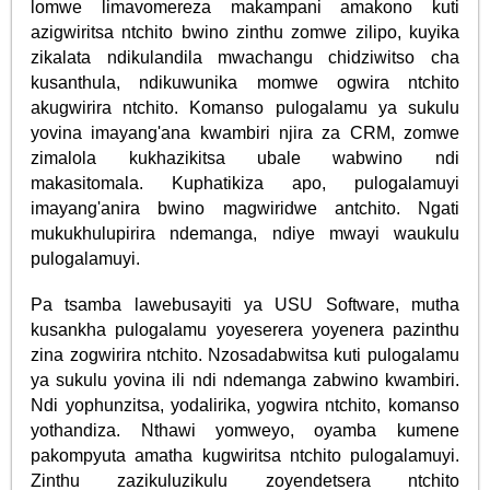
lomwe limavomereza makampani amakono kuti
azigwiritsa ntchito bwino zinthu zomwe zilipo, kuyika
zikalata ndikulandila mwachangu chidziwitso cha
kusanthula, ndikuwunika momwe ogwira ntchito
akugwirira ntchito. Komanso pulogalamu ya sukulu
yovina imayang'ana kwambiri njira za CRM, zomwe
zimalola kukhazikitsa ubale wabwino ndi
makasitomala. Kuphatikiza apo, pulogalamuyi
imayang'anira bwino magwiridwe antchito. Ngati
mukukhulupirira ndemanga, ndiye mwayi waukulu
pulogalamuyi.
Pa tsamba lawebusayiti ya USU Software, mutha
kusankha pulogalamu yoyeserera yoyenera pazinthu
zina zogwirira ntchito. Nzosadabwitsa kuti pulogalamu
ya sukulu yovina ili ndi ndemanga zabwino kwambiri.
Ndi yophunzitsa, yodalirika, yogwira ntchito, komanso
yothandiza. Nthawi yomweyo, oyamba kumene
pakompyuta amatha kugwiritsa ntchito pulogalamuyi.
Zinthu zazikuluzikulu zoyendetsera ntchito