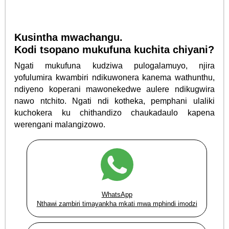
Kusintha mwachangu.
Kodi tsopano mukufuna kuchita chiyani?
Ngati mukufuna kudziwa pulogalamuyo, njira
yofulumira kwambiri ndikuwonera kanema wathunthu,
ndiyeno koperani mawonekedwe aulere ndikugwira
nawo ntchito. Ngati ndi kotheka, pemphani ulaliki
kuchokera ku chithandizo chaukadaulo kapena
werengani malangizowo.
WhatsApp
Nthawi zambiri timayankha mkati mwa mphindi imodzi