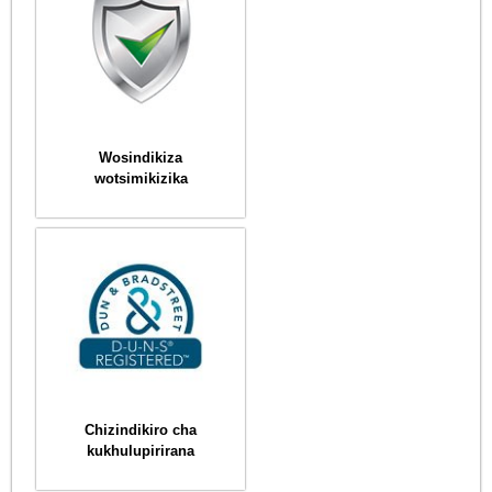
Wosindikiza
wotsimikizika
Chizindikiro cha
kukhulupirirana