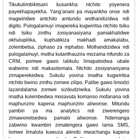
Tikukulimbikitsani kusankha ntchito yoyenera
payekhapayekha. Yang'anani pa mayankho onse ndi
magwiridwe antchito amtundu wothandizidwa ndi
digito. Pulogalamuyi imapereka kugwiritsa ntchito tsiku
ndi tsiku zinthu zosiyanasiyana pamakhalidwe
okhulupilika, kuphatikiza makhadi amakalabu,
zolembetsa, ziphaso za mphatso. Mothandizidwa ndi
pulogalamuyi, mutha kutanthauzira mozama mfundo za
CRM, pomwe gawo lalikulu limapatsidwa ubale
wabwino ndi makasitomala. Ntchito zosiyanasiyana
zimaperekedwa. Sukulu yovina imatha kugwiritsa
ntchito bwino zinthu zomwe zilipo. Palibe gawo limodzi
lazandalama zomwe sizikudziwika. Sukulu yovina
imatha kulembedwa mosavuta komanso mofanana ndi
maphunziro kapena maphunziro aliwonse. Mitundu
yambiri ya ma analytics ndi ziwerengero
zimawonetsedwa pamalo aliwonse. Ndemanga
zabwino kwambiri zimatengera gawo lama SMS,
lomwe limalola kuwuza alendo mwachangu kapena