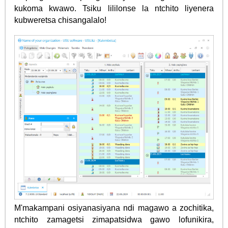
kukoma kwawo. Tsiku lililonse la ntchito liyenera
kubweretsa chisangalalo!
M'makampani osiyanasiyana ndi magawo a zochitika,
ntchito zamagetsi zimapatsidwa gawo lofunikira,