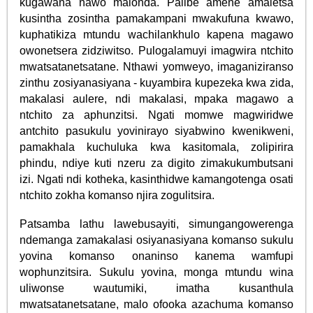
kugawana nawo malonda. Palibe amene amaletsa
kusintha zosintha pamakampani mwakufuna kwawo,
kuphatikiza mtundu wachilankhulo kapena magawo
owonetsera zidziwitso. Pulogalamuyi imagwira ntchito
mwatsatanetsatane. Nthawi yomweyo, imaganiziranso
zinthu zosiyanasiyana - kuyambira kupezeka kwa zida,
makalasi aulere, ndi makalasi, mpaka magawo a
ntchito za aphunzitsi. Ngati momwe magwiridwe
antchito pasukulu yovinirayo siyabwino kwenikweni,
pamakhala kuchuluka kwa kasitomala, zolipirira
phindu, ndiye kuti nzeru za digito zimakukumbutsani
izi. Ngati ndi kotheka, kasinthidwe kamangotenga osati
ntchito zokha komanso njira zogulitsira.
Patsamba lathu lawebusayiti, simungangowerenga
ndemanga zamakalasi osiyanasiyana komanso sukulu
yovina komanso onaninso kanema wamfupi
wophunzitsira. Sukulu yovina, monga mtundu wina
uliwonse wautumiki, imatha kusanthula
mwatsatanetsatane, malo ofooka azachuma komanso