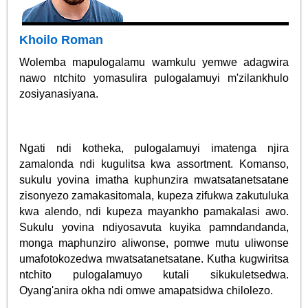
Khoilo Roman
Wolemba mapulogalamu wamkulu yemwe adagwira
nawo ntchito yomasulira pulogalamuyi m'zilankhulo
zosiyanasiyana.
Ngati ndi kotheka, pulogalamuyi imatenga njira
zamalonda ndi kugulitsa kwa assortment. Komanso,
sukulu yovina imatha kuphunzira mwatsatanetsatane
zisonyezo zamakasitomala, kupeza zifukwa zakutuluka
kwa alendo, ndi kupeza mayankho pamakalasi awo.
Sukulu yovina ndiyosavuta kuyika pamndandanda,
monga maphunziro aliwonse, pomwe mutu uliwonse
umafotokozedwa mwatsatanetsatane. Kutha kugwiritsa
ntchito pulogalamuyo kutali sikukuletsedwa.
Oyang'anira okha ndi omwe amapatsidwa chilolezo.