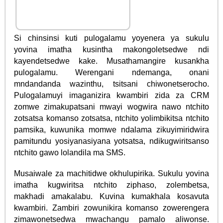
Si chinsinsi kuti pulogalamu yoyenera ya sukulu
yovina imatha kusintha makongoletsedwe ndi
kayendetsedwe kake. Musathamangire kusankha
pulogalamu. Werengani ndemanga, onani
mndandanda wazinthu, tsitsani chiwonetserocho.
Pulogalamuyi imaganizira kwambiri zida za CRM
zomwe zimakupatsani mwayi wogwira nawo ntchito
zotsatsa komanso zotsatsa, ntchito yolimbikitsa ntchito
pamsika, kuwunika momwe ndalama zikuyimiridwira
pamitundu yosiyanasiyana yotsatsa, ndikugwiritsanso
ntchito gawo lolandila ma SMS.
Musaiwale za machitidwe okhulupirika. Sukulu yovina
imatha kugwiritsa ntchito ziphaso, zolembetsa,
makhadi amakalabu. Kuvina kumakhala kosavuta
kwambiri. Zambiri zowunikira komanso zowerengera
zimawonetsedwa mwachangu pamalo aliwonse.