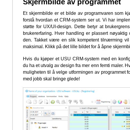
Skjermbilde av programmet
Et skjermbilde er et bilde av programvaren som kj
forstå hvordan et CRM-system ser ut. Vi har imple
støtte for UX/UI-design. Dette betyr at brukergren
brukererfaring. Hver handling er plassert nøyaktig 
den. Takket være en slik kompetent tilnærming vil
maksimal. Klikk på det lille bildet for å åpne skjermbil
Hvis du kjøper et USU CRM-system med en konfigu
du ha et utvalg av design fra mer enn femti maler. H
muligheten til å velge utformingen av programmet 
med jobb skal bringe glede!