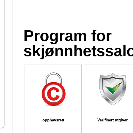
Program for
skjønnhetssal
opphavsrett
Verifisert utgiver