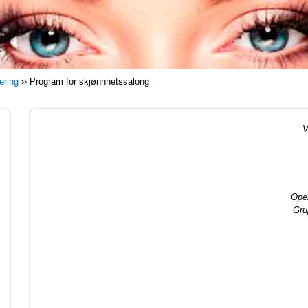
ering
››
Program for skjønnhetssalong
V
Ope
Gru