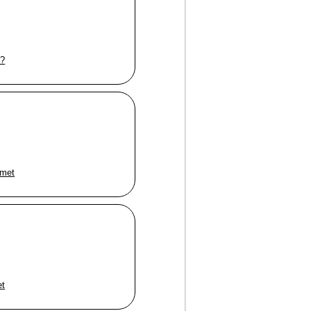
t?
mmet
et