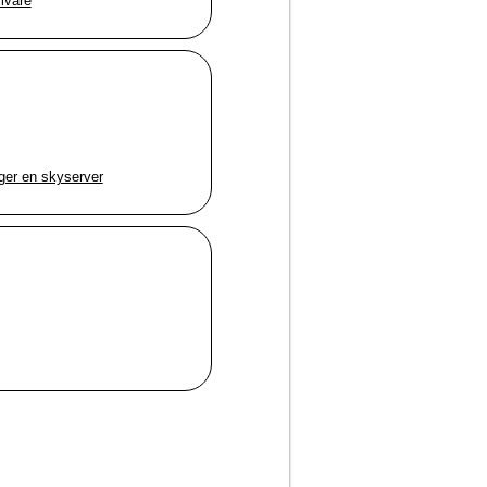
mvare
ger en skyserver