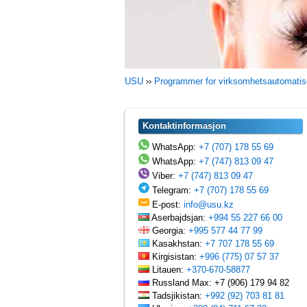
USU
››
Programmer for virksomhetsautomatis
Kontaktinformasjon
WhatsApp:
+7 (707) 178 55 69
WhatsApp:
+7 (747) 813 09 47
Viber:
+7 (747) 813 09 47
Telegram:
+7 (707) 178 55 69
E-post:
info@usu.kz
Aserbajdsjan:
+994 55 227 66 00
Georgia:
+995 577 44 77 99
Kasakhstan:
+7 707 178 55 69
Kirgisistan:
+996 (775) 07 57 37
Litauen:
+370-670-58877
Russland Max: +7 (906) 179 94 82
Tadsjikistan:
+992 (92) 703 81 81