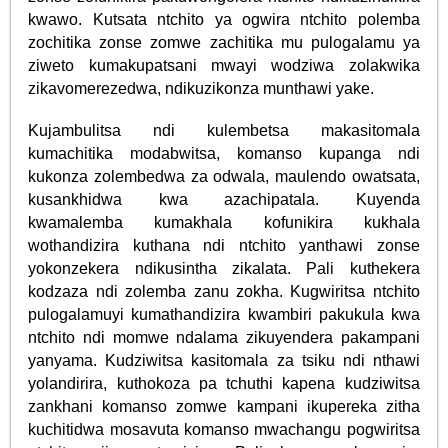
kwawo. Kutsata ntchito ya ogwira ntchito polemba
zochitika zonse zomwe zachitika mu pulogalamu ya
ziweto kumakupatsani mwayi wodziwa zolakwika
zikavomerezedwa, ndikuzikonza munthawi yake.
Kujambulitsa ndi kulembetsa makasitomala
kumachitika modabwitsa, komanso kupanga ndi
kukonza zolembedwa za odwala, maulendo owatsata,
kusankhidwa kwa azachipatala. Kuyenda
kwamalemba kumakhala kofunikira kukhala
wothandizira kuthana ndi ntchito yanthawi zonse
yokonzekera ndikusintha zikalata. Pali kuthekera
kodzaza ndi zolemba zanu zokha. Kugwiritsa ntchito
pulogalamuyi kumathandizira kwambiri pakukula kwa
ntchito ndi momwe ndalama zikuyendera pakampani
yanyama. Kudziwitsa kasitomala za tsiku ndi nthawi
yolandirira, kuthokoza pa tchuthi kapena kudziwitsa
zankhani komanso zomwe kampani ikupereka zitha
kuchitidwa mosavuta komanso mwachangu pogwiritsa