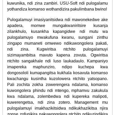
kuwunika, ndi zina zambiri. USU-Soft ndi pulogalamu
yothandiza komanso wothandizira pakulimbana bwino!
Pulogalamuyi imasiyanitsidwa ndi mawonekedwe ake
apadera, momwe mungakwaniritsire kusanja
zilankhulo, kusankha kapangidwe ndi mutu wa
pulogalamuyo mwakufuna kwanu, sungani zinthu
zingapo mumaneti omwewo ndikuwongolera pakati,
ndi zina. Kugwiritsa ntchito pulogalamuyi
sizimayambitsa mavuto kapena zovuta. Ogwiritsa
ntchito sangakhale ndi luso laukadaulo. Kampaniyo
imapereka maphunziro, ndipo kuchepa kwa
dongosololi kumapangitsa kukhala kosavuta komanso
kwachangu kusintha kuzolowera ntchito yatsopano.
Pali zochita zokha zowerengera ndalama, komanso
kuwongolera phindu ndi mtengo, mphamvu zakukula
kwa ndalama, zolembedwa ndi kupereka malipoti,
kuwerengetsa, ndi zina zotero. Management mu
pulogalamuyi imakhazikitsidwa ndikukhazikitsa njira
zonse zofunikira pakuwongolera ntchito ndikuzindikira