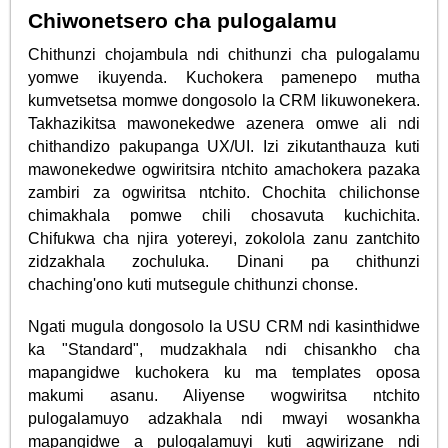
Chiwonetsero cha pulogalamu
Chithunzi chojambula ndi chithunzi cha pulogalamu
yomwe ikuyenda. Kuchokera pamenepo mutha
kumvetsetsa momwe dongosolo la CRM likuwonekera.
Takhazikitsa mawonekedwe azenera omwe ali ndi
chithandizo pakupanga UX/UI. Izi zikutanthauza kuti
mawonekedwe ogwiritsira ntchito amachokera pazaka
zambiri za ogwiritsa ntchito. Chochita chilichonse
chimakhala pomwe chili chosavuta kuchichita.
Chifukwa cha njira yotereyi, zokolola zanu zantchito
zidzakhala zochuluka. Dinani pa chithunzi
chaching'ono kuti mutsegule chithunzi chonse.
Ngati mugula dongosolo la USU CRM ndi kasinthidwe
ka "Standard", mudzakhala ndi chisankho cha
mapangidwe kuchokera ku ma templates oposa
makumi asanu. Aliyense wogwiritsa ntchito
pulogalamuyo adzakhala ndi mwayi wosankha
mapangidwe a pulogalamuyi kuti agwirizane ndi