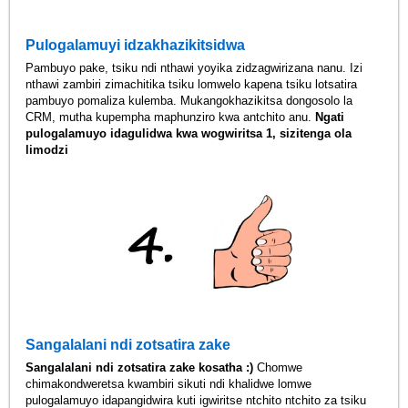
Pulogalamuyi idzakhazikitsidwa
Pambuyo pake, tsiku ndi nthawi yoyika zidzagwirizana nanu. Izi
nthawi zambiri zimachitika tsiku lomwelo kapena tsiku lotsatira
pambuyo pomaliza kulemba. Mukangokhazikitsa dongosolo la
CRM, mutha kupempha maphunziro kwa antchito anu.
Ngati
pulogalamuyo idagulidwa kwa wogwiritsa 1, sizitenga ola
limodzi
Sangalalani ndi zotsatira zake
Sangalalani ndi zotsatira zake kosatha :)
Chomwe
chimakondweretsa kwambiri sikuti ndi khalidwe lomwe
pulogalamuyo idapangidwira kuti igwiritse ntchito ntchito za tsiku