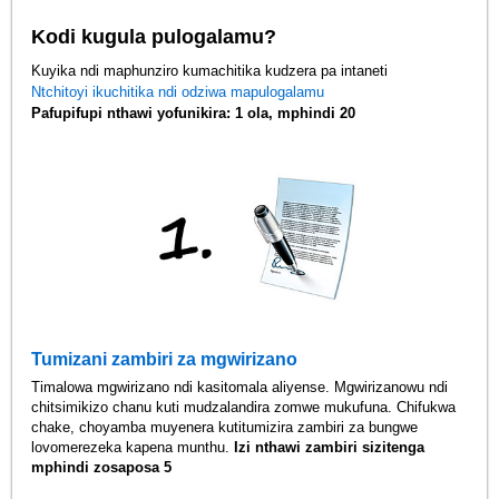
Kodi kugula pulogalamu?
Kuyika ndi maphunziro kumachitika kudzera pa intaneti
Ntchitoyi ikuchitika ndi odziwa mapulogalamu
Pafupifupi nthawi yofunikira: 1 ola, mphindi 20
Tumizani zambiri za mgwirizano
Timalowa mgwirizano ndi kasitomala aliyense. Mgwirizanowu ndi
chitsimikizo chanu kuti mudzalandira zomwe mukufuna. Chifukwa
chake, choyamba muyenera kutitumizira zambiri za bungwe
lovomerezeka kapena munthu.
Izi nthawi zambiri sizitenga
mphindi zosaposa 5