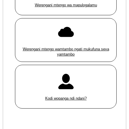
Werengani mtengo wa mapulogalamu
Werengani mtengo wamtambo ngati mukufuna seva
yamtambo
Kodi wopanga ndi ndani?