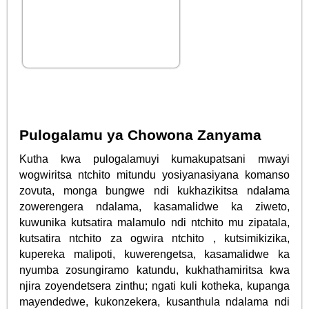
Pulogalamu ya Chowona Zanyama
Kutha kwa pulogalamuyi kumakupatsani mwayi
wogwiritsa ntchito mitundu yosiyanasiyana komanso
zovuta, monga bungwe ndi kukhazikitsa ndalama
zowerengera ndalama, kasamalidwe ka ziweto,
kuwunika kutsatira malamulo ndi ntchito mu zipatala,
kutsatira ntchito za ogwira ntchito , kutsimikizika,
kupereka malipoti, kuwerengetsa, kasamalidwe ka
nyumba zosungiramo katundu, kukhathamiritsa kwa
njira zoyendetsera zinthu; ngati kuli kotheka, kupanga
mayendedwe, kukonzekera, kusanthula ndalama ndi