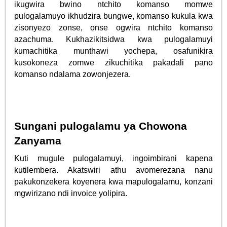
ikugwira bwino ntchito komanso momwe
pulogalamuyo ikhudzira bungwe, komanso kukula kwa
zisonyezo zonse, onse ogwira ntchito komanso
azachuma. Kukhazikitsidwa kwa pulogalamuyi
kumachitika munthawi yochepa, osafunikira
kusokoneza zomwe zikuchitika pakadali pano
komanso ndalama zowonjezera.
Sungani pulogalamu ya Chowona
Zanyama
Kuti mugule pulogalamuyi, ingoimbirani kapena
kutilembera. Akatswiri athu avomerezana nanu
pakukonzekera koyenera kwa mapulogalamu, konzani
mgwirizano ndi invoice yolipira.