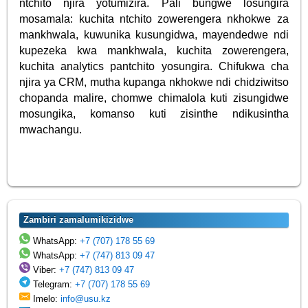
ntchito njira yotumizira. Pali bungwe losungira
mosamala: kuchita ntchito zowerengera nkhokwe za
mankhwala, kuwunika kusungidwa, mayendedwe ndi
kupezeka kwa mankhwala, kuchita zowerengera,
kuchita analytics pantchito yosungira. Chifukwa cha
njira ya CRM, mutha kupanga nkhokwe ndi chidziwitso
chopanda malire, chomwe chimalola kuti zisungidwe
mosungika, komanso kuti zisinthe ndikusintha
mwachangu.
Zambiri zamalumikizidwe
WhatsApp:
+7 (707) 178 55 69
WhatsApp:
+7 (747) 813 09 47
Viber:
+7 (747) 813 09 47
Telegram:
+7 (707) 178 55 69
Imelo:
info@usu.kz