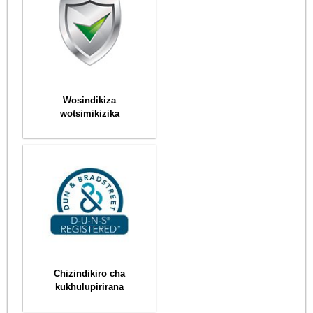
Wosindikiza
wotsimikizika
Chizindikiro cha
kukhulupirirana