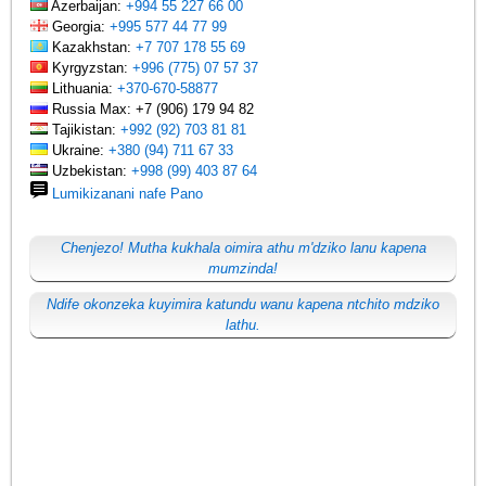
Azerbaijan:
+994 55 227 66 00
Georgia:
+995 577 44 77 99
Kazakhstan:
+7 707 178 55 69
Kyrgyzstan:
+996 (775) 07 57 37
Lithuania:
+370-670-58877
Russia Max: +7 (906) 179 94 82
Tajikistan:
+992 (92) 703 81 81
Ukraine:
+380 (94) 711 67 33
Uzbekistan:
+998 (99) 403 87 64
Lumikizanani nafe Pano
Chenjezo! Mutha kukhala oimira athu m'dziko lanu kapena
mumzinda!
Ndife okonzeka kuyimira katundu wanu kapena ntchito mdziko
lathu.