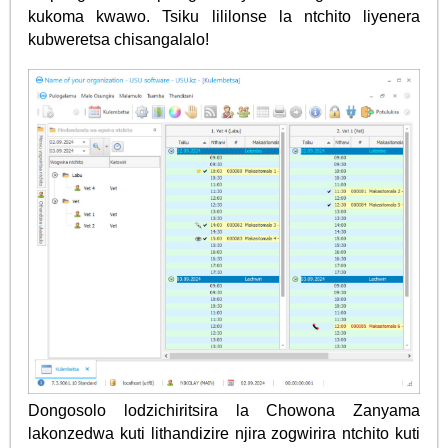
kukoma kwawo. Tsiku lililonse la ntchito liyenera
kubweretsa chisangalalo!
Dongosolo lodzichiritsira la Chowona Zanyama
lakonzedwa kuti lithandizire njira zogwirira ntchito kuti