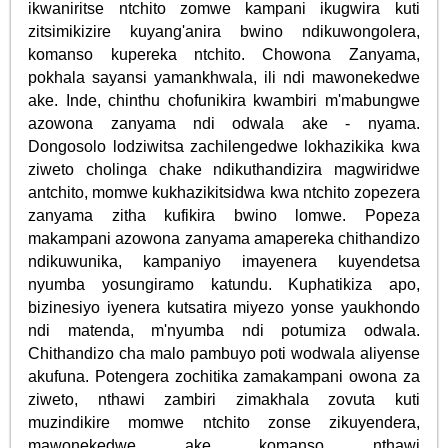
ikwaniritse ntchito zomwe kampani ikugwira kuti
zitsimikizire kuyang'anira bwino ndikuwongolera,
komanso kupereka ntchito. Chowona Zanyama,
pokhala sayansi yamankhwala, ili ndi mawonekedwe
ake. Inde, chinthu chofunikira kwambiri m'mabungwe
azowona zanyama ndi odwala ake - nyama.
Dongosolo lodziwitsa zachilengedwe lokhazikika kwa
ziweto cholinga chake ndikuthandizira magwiridwe
antchito, momwe kukhazikitsidwa kwa ntchito zopezera
zanyama zitha kufikira bwino lomwe. Popeza
makampani azowona zanyama amapereka chithandizo
ndikuwunika, kampaniyo imayenera kuyendetsa
nyumba yosungiramo katundu. Kuphatikiza apo,
bizinesiyo iyenera kutsatira miyezo yonse yaukhondo
ndi matenda, m'nyumba ndi potumiza odwala.
Chithandizo cha malo pambuyo poti wodwala aliyense
akufuna. Potengera zochitika zamakampani owona za
ziweto, nthawi zambiri zimakhala zovuta kuti
muzindikire momwe ntchito zonse zikuyendera,
mawonekedwe ake komanso nthawi