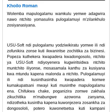
Khoilo Roman
Wolemba mapulogalamu wamkulu yemwe adagwira
nawo ntchito yomasulira pulogalamuyi m'zilankhulo
zosiyanasiyana.
USU-Soft ndi pulogalamu yodziwikiratu yomwe ili ndi
zofunikira zonse kuti ikwaniritse zochitika za bizinesi.
Popeza kuthekera kwapadera kwadongosolo, ntchito
ya USU-Soft ndiyoyenera kugwiritsidwa ntchito
muntchito iliyonse, mosasamala kanthu za kusiyana
kwa mtundu kapena malonda a ntchito. Pulogalamuyi
ili ndi kusinthasintha kwapadera komwe
kumakupatsani mwayi kuti musinthe mapulogalamu
ena. Chifukwa chake, poganizira zomwe zakhala
zikuchitika m'mabungwe azowona zanyama,
ndizotheka kusintha kapena kuwonjezera zosankha za
dongosololi, potero kuwonetsetsa kuti kampani