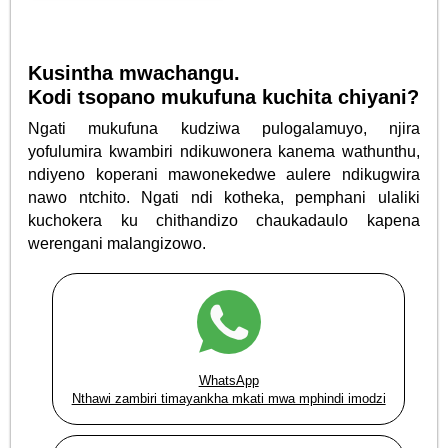
Kusintha mwachangu.
Kodi tsopano mukufuna kuchita chiyani?
Ngati mukufuna kudziwa pulogalamuyo, njira
yofulumira kwambiri ndikuwonera kanema wathunthu,
ndiyeno koperani mawonekedwe aulere ndikugwira
nawo ntchito. Ngati ndi kotheka, pemphani ulaliki
kuchokera ku chithandizo chaukadaulo kapena
werengani malangizowo.
WhatsApp
Nthawi zambiri timayankha mkati mwa mphindi imodzi