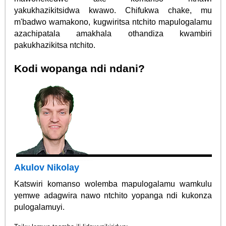
yakukhazikitsidwa kwawo. Chifukwa chake, mu
m'badwo wamakono, kugwiritsa ntchito mapulogalamu
azachipatala amakhala othandiza kwambiri
pakukhazikitsa ntchito.
Kodi wopanga ndi ndani?
Akulov Nikolay
Katswiri komanso wolemba mapulogalamu wamkulu
yemwe adagwira nawo ntchito yopanga ndi kukonza
pulogalamuyi.