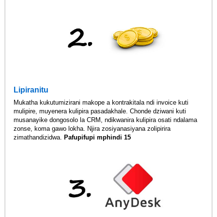
Lipiranitu
Mukatha kukutumizirani makope a kontrakitala ndi invoice kuti
mulipire, muyenera kulipira pasadakhale. Chonde dziwani kuti
musanayike dongosolo la CRM, ndikwanira kulipira osati ndalama
zonse, koma gawo lokha. Njira zosiyanasiyana zolipirira
zimathandizidwa.
Pafupifupi mphindi 15