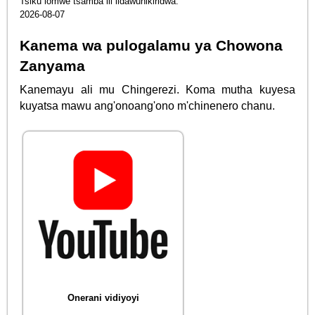
Tsiku lomwe tsamba ili lidawunikiridwa:
2026-08-07
Kanema wa pulogalamu ya Chowona
Zanyama
Kanemayu ali mu Chingerezi. Koma mutha kuyesa
kuyatsa mawu ang'onoang'ono m'chinenero chanu.
Onerani vidiyoyi