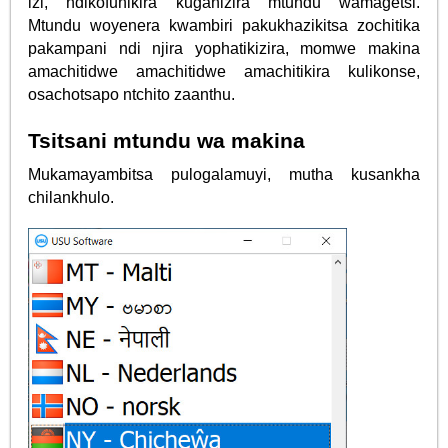
izi, ndikofunikira kuganizira mtundu wamagetsi.
Mtundu woyenera kwambiri pakukhazikitsa zochitika
pakampani ndi njira yophatikizira, momwe makina
amachitidwe amachitidwe amachitikira kulikonse,
osachotsapo ntchito zaanthu.
Tsitsani mtundu wa makina
Mukamayambitsa pulogalamuyi, mutha kusankha
chilankhulo.