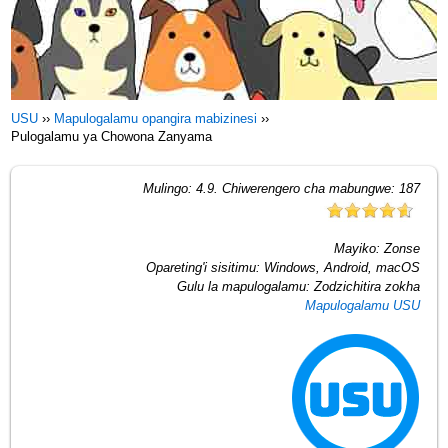
USU
››
Mapulogalamu opangira mabizinesi
››
Pulogalamu ya Chowona Zanyama
Mulingo:
4.9
. Chiwerengero cha mabungwe:
187
Mayiko:
Zonse
Opareting'i sisitimu:
Windows, Android, macOS
Gulu la mapulogalamu:
Zodzichitira zokha
Mapulogalamu USU