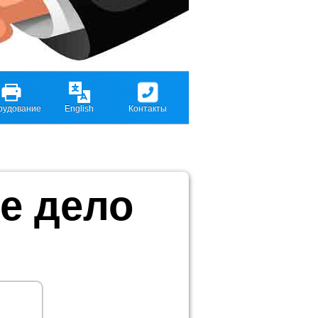
рудование
English
Контакты
е дело