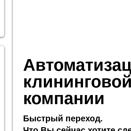
Автоматиза
клинингово
компании
Быстрый переход.
Что Вы сейчас хотите сд