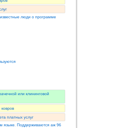
вров
слуг
 известные люди о программе
льзуются
рачечной или клининговой
 ковров
ета платных услуг
м языке. Поддерживаются аж 96