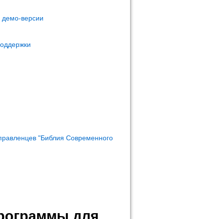
м демо-версии
поддержки
правленцев "Библия Современного
программы для