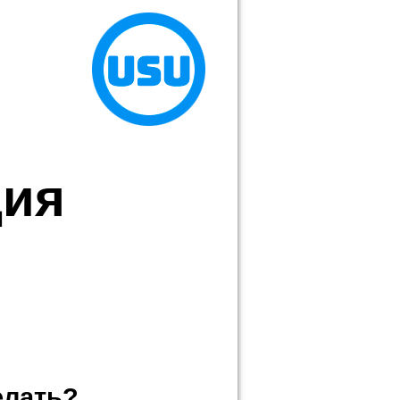
ция
й
елать?