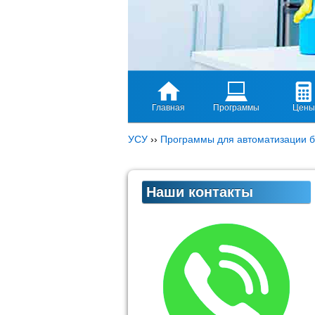
Главная
Программы
Цены
УСУ
››
Программы для автоматизации б
Наши контакты