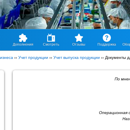
Дополнения
Смотреть
Отзывы
Поддержка
Обо
изнеса
››
Учет продукции
››
Учет выпуска продукции
››
Документы д
По мне
Операционная 
Наз