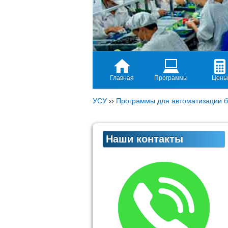
Главная
Программы
Цены
УСУ
››
Программы для автоматизации б
Наши контакты