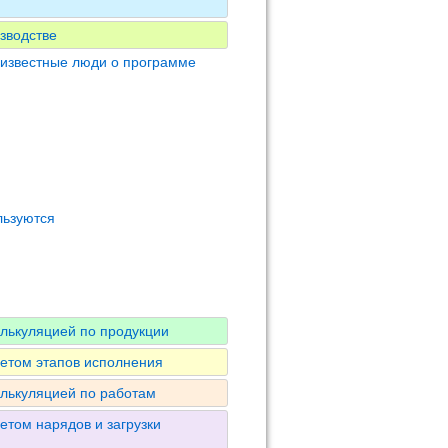
зводстве
 известные люди о программе
льзуются
алькуляцией по продукции
четом этапов исполнения
алькуляцией по работам
етом нарядов и загрузки