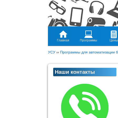
Главная
Программы
Цены
УСУ
››
Программы для автоматизации б
Наши контакты