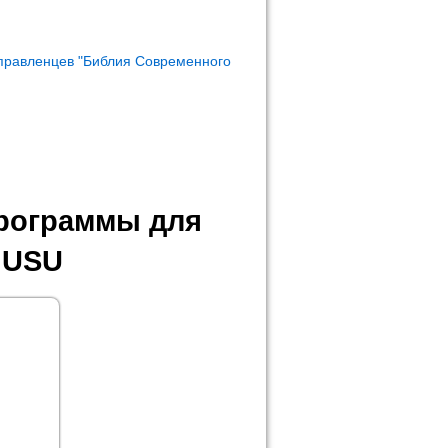
правленцев "Библия Современного
программы для
 USU