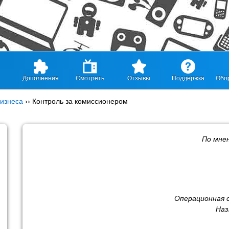
Дополнения
Смотреть
Отзывы
Поддержка
Обо
изнеса
››
Контроль за комиссионером
По мне
Операционная 
Наз