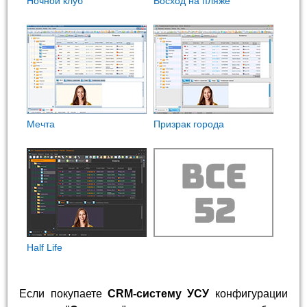
Ночной клуб
Восход на пляже
Мечта
Призрак города
Half Life
Если покупаете
CRM-систему УСУ
конфигурации