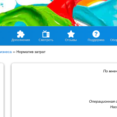
Дополнения
Смотреть
Отзывы
Поддержка
Обо
изнеса
››
Норматив затрат
По мне
Операционная 
Наз