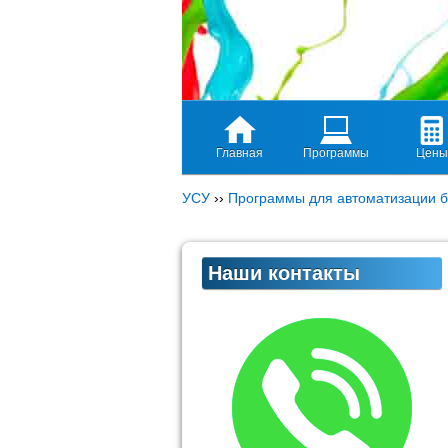
Главная
Программы
Цены
УСУ
››
Программы для автоматизации б
Наши контакты