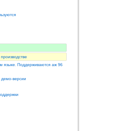
льзуются
 производстве
м языке. Поддерживаются аж 96
м демо-версии
поддержки