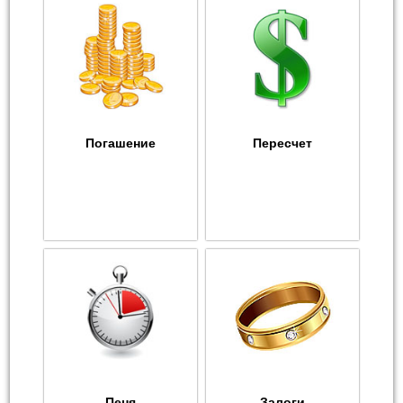
Погашение
Пересчет
Пеня
Залоги