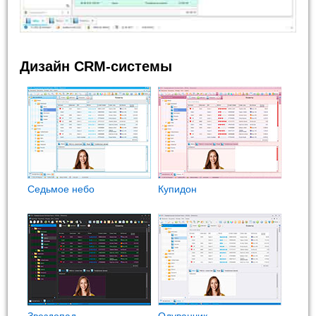
Дизайн CRM-системы
Седьмое небо
Купидон
Звездопад
Одуванчик