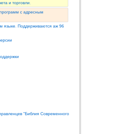
ета и торговли.
 программ с адресным
м языке. Поддерживаются аж 96
версии
поддержки
правленцев "Библия Современного