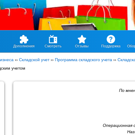
Дополнения
Смотреть
Отзывы
Поддержка
Обо
изнеса
››
Складской учет
››
Программа складского учета
››
Складск
дским учетом
По мне
Операционная 
Наз