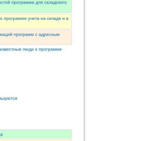
остой программе для складского
 программе учета на складе и в
риаций программ с адресным
 известные люди о программе
льзуются
да