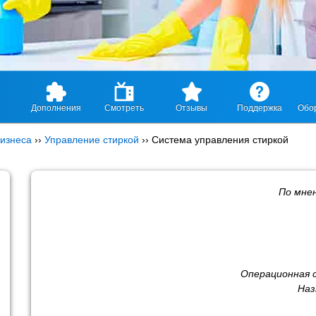
Дополнения
Смотреть
Отзывы
Поддержка
Обо
изнеса
››
Управление стиркой
››
Система управления стиркой
По мне
Операционная 
Наз