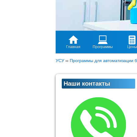
Главная
Программы
Цены
УСУ
››
Программы для автоматизации б
Наши контакты