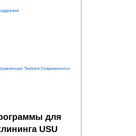
поддержки
правленцев "Библия Современного
программы для
клининга USU