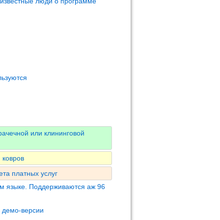
 известные люди о программе
льзуются
рачечной или клининговой
 ковров
ета платных услуг
м языке. Поддерживаются аж 96
м демо-версии