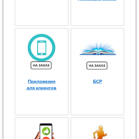
Приложение
БСР
для клиентов