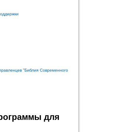
поддержки
правленцев "Библия Современного
программы для