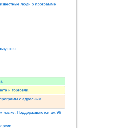
 известные люди о программе
льзуются
да
ета и торговли.
 программ с адресным
м языке. Поддерживаются аж 96
версии