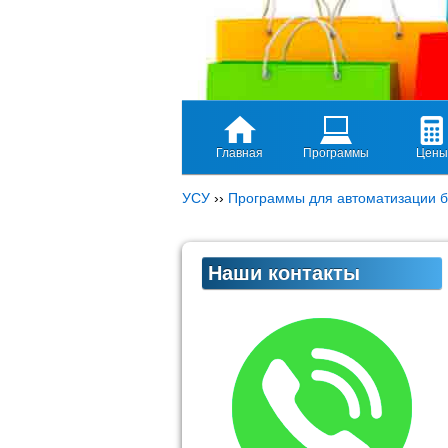
Главная
Программы
Цены
УСУ
››
Программы для автоматизации б
Наши контакты