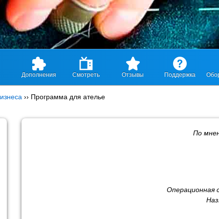
Дополнения
Смотреть
Отзывы
Поддержка
Обо
изнеса
››
Программа для ателье
По мне
Операционная 
Наз