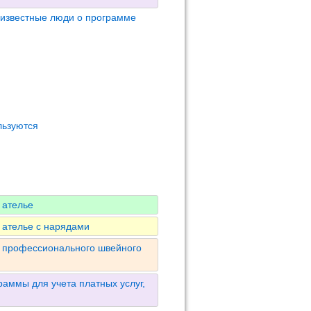
 известные люди о программе
льзуются
 ателье
 ателье с нарядами
я профессионального швейного
аммы для учета платных услуг,