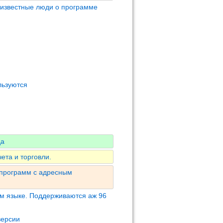
 известные люди о программе
льзуются
да
ета и торговли.
 программ с адресным
м языке. Поддерживаются аж 96
версии