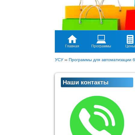
Главная
Программы
Цены
УСУ
››
Программы для автоматизации б
Наши контакты