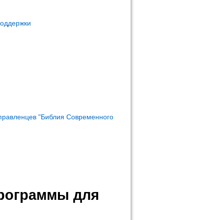
поддержки
правленцев "Библия Современного
программы для