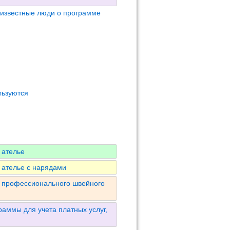
 известные люди о программе
льзуются
 ателье
 ателье с нарядами
я профессионального швейного
аммы для учета платных услуг,