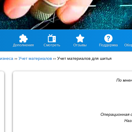
Дополнения
Смотреть
Отзывы
Поддержка
Обо
изнеса
››
Учет материалов
››
Учет материалов для шитья
По мне
Операционная 
Наз