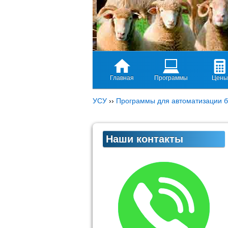
Главная
Программы
Цены
УСУ
››
Программы для автоматизации б
Наши контакты