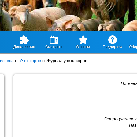
Дополнения
Смотреть
Отзывы
Поддержка
Обо
изнеса
››
Учет коров
››
Журнал учета коров
По мне
Операционная 
Наз