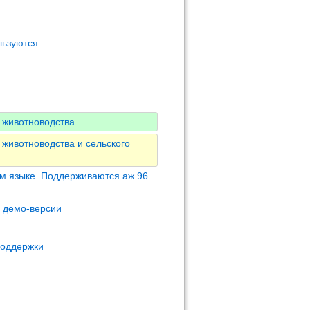
льзуются
 животноводства
животноводства и сельского
м языке. Поддерживаются аж 96
м демо-версии
поддержки