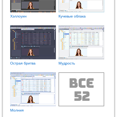
Хэллоуин
Кучевые облака
Острая бритва
Мудрость
Молния