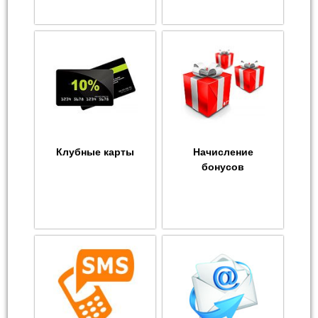
Клубные карты
Начисление
бонусов