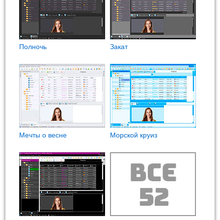
Полночь
Закат
Мечты о весне
Морской круиз