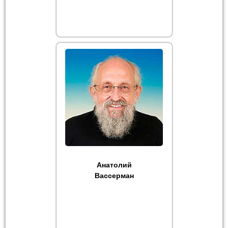
Анатолий
Вассерман