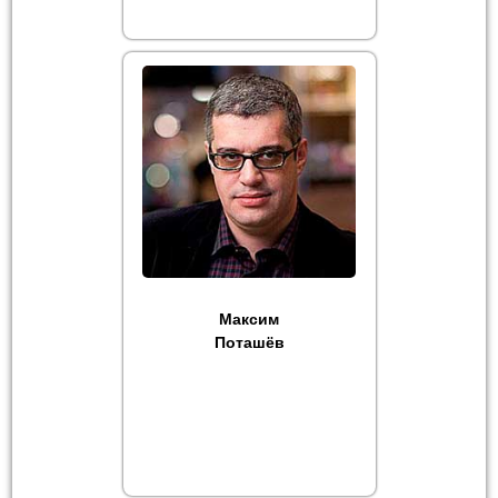
Максим
Поташёв