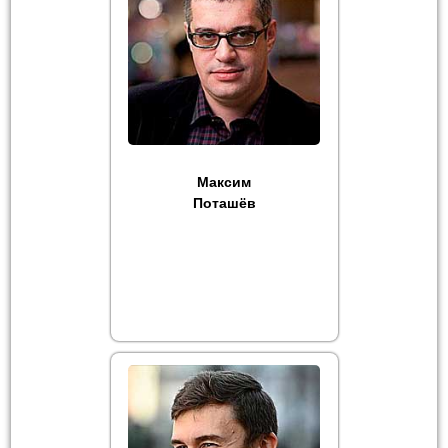
Максим
Поташёв