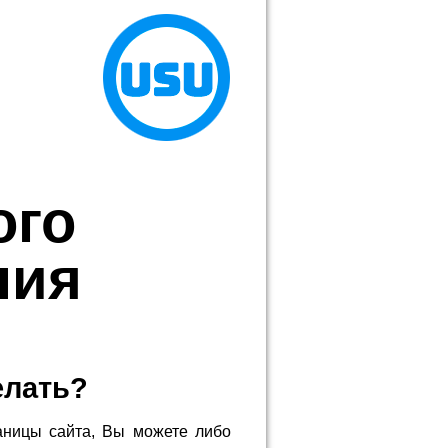
ого
ния
елать?
аницы сайта, Вы можете либо