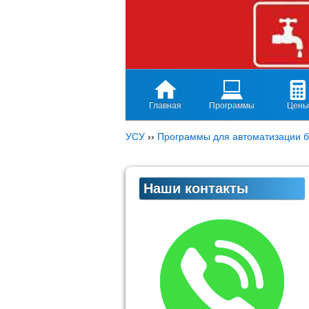
Главная
Программы
Цены
УСУ
››
Программы для автоматизации б
Наши контакты