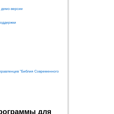
м демо-версии
поддержки
правленцев "Библия Современного
программы для