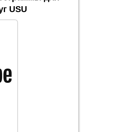
уг USU