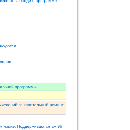
 известные люди о программе
льзуются
олеров
нальной программы
числений за капитальный ремонт
м языке. Поддерживаются аж 96