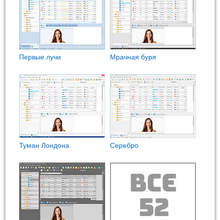
Первые лучи
Мрачная буря
Туман Лондона
Cеребро