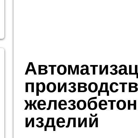
Автоматиза
производств
железобето
изделий