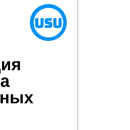
ция
а
нных