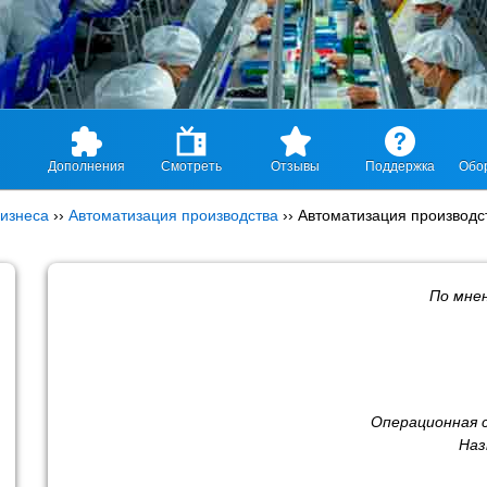
Дополнения
Смотреть
Отзывы
Поддержка
Обо
изнеса
››
Автоматизация производства
››
Автоматизация производс
По мне
Операционная 
Наз