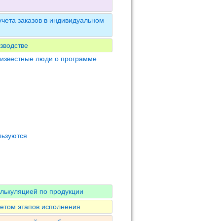
чета заказов в индивидуальном
зводстве
 известные люди о программе
льзуются
алькуляцией по продукции
четом этапов исполнения