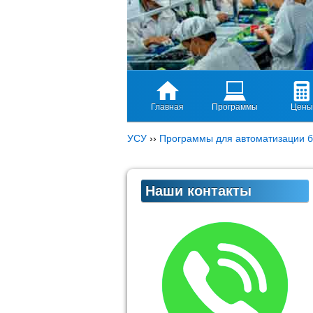
Главная
Программы
Цены
УСУ
››
Программы для автоматизации б
Наши контакты