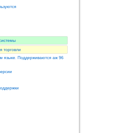
льзуются
-системы
я торговли
м языке. Поддерживаются аж 96
версии
поддержки