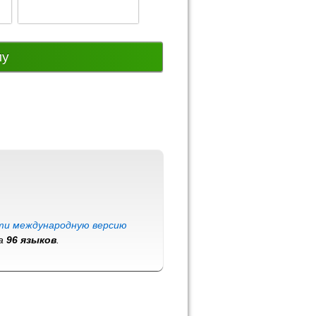
му
ти международную версию
на
96 языков
.