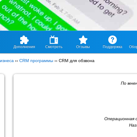
Дополнения
Смотреть
Отзывы
Поддержка
Обо
изнеса
››
CRM программы
››
CRM для обзвона
По мне
Операционная 
Наз