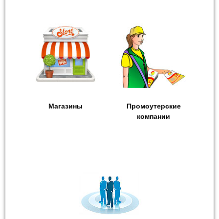
Магазины
Промоутерские
компании