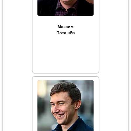
Максим
Поташёв