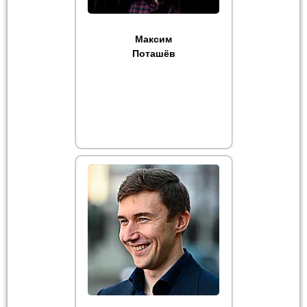
Максим
Поташёв