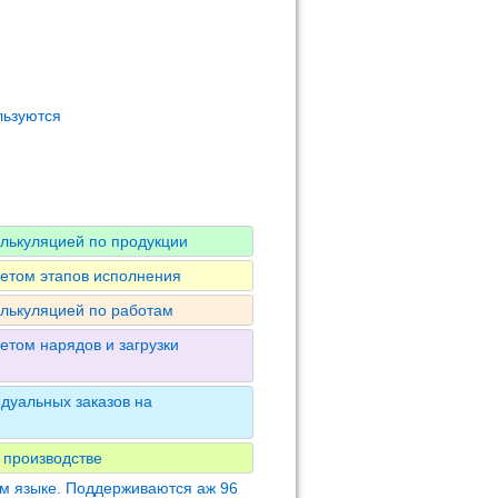
льзуются
алькуляцией по продукции
четом этапов исполнения
алькуляцией по работам
етом нарядов и загрузки
дуальных заказов на
 производстве
м языке. Поддерживаются аж 96