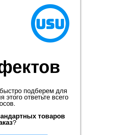
фектов
 быстро подберем для
 этого ответьте всего
осов.
тандартных товаров
аказ
?