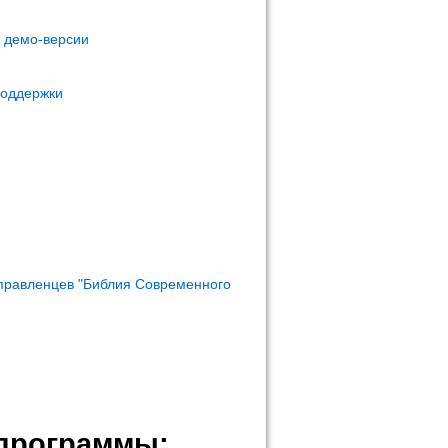
м демо-версии
поддержки
правленцев "Библия Современного
программы: