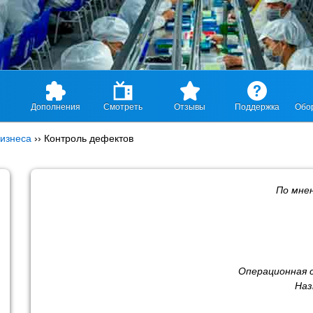
Дополнения
Смотреть
Отзывы
Поддержка
Обо
изнеса
››
Контроль дефектов
По мне
Операционная 
Наз