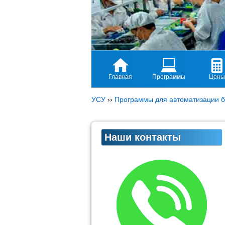
Главная
Программы
Цены
УСУ
››
Программы для автоматизации б
Наши контакты