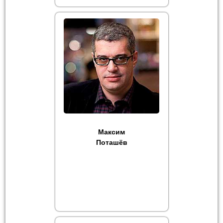
Максим
Поташёв