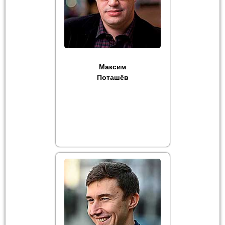
Максим
Поташёв