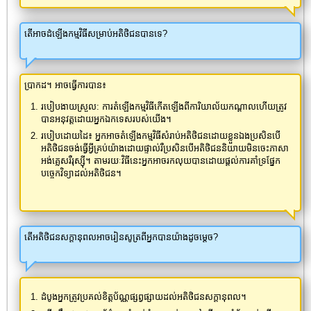
តើអាចដំឡើងកម្មវិធីសម្រាប់អតិថិជនបានទេ?
ប្រាកដ។ អាចធ្វើការបាន៖
របៀបងាយស្រួល: ការតំឡើងកម្មវិធីកើតឡើងពីការិយាល័យកណ្តាលហើយត្រូវ
បានអនុវត្តដោយអ្នកឯកទេសរបស់យើង។
របៀបដោយដៃ៖ អ្នកអាចតំឡើងកម្មវិធីសំរាប់អតិថិជនដោយខ្លួនឯងប្រសិនបើ
អតិថិជនចង់ធ្វើអ្វីគ្រប់យ៉ាងដោយផ្ទាល់រឺប្រសិនបើអតិថិជននិយាយមិនចេះភាសា
អង់គ្លេសរឺរុស្ស៊ី។ តាមរយៈវិធីនេះអ្នកអាចរកលុយបានដោយផ្តល់ការគាំទ្រផ្នែក
បច្ចេកវិទ្យាដល់អតិថិជន។
តើអតិថិជនសក្តានុពលអាចរៀនសូត្រពីអ្នកបានយ៉ាងដូចម្តេច?
ដំបូងអ្នកត្រូវប្រគល់ខិត្តប័ណ្ណផ្សព្វផ្សាយដល់អតិថិជនសក្តានុពល។