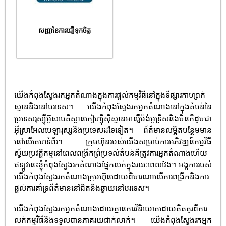
សញ្ញានៃការជឿទុកចិត្ត
យើងកំពុងស្វែងរកអ្នកតំណាងក្នុងការផ្តល់កម្មវិធីនៅក្នុងទីផ្សារកាហ្សាក់
ស្ថាននិងនៅបរទេស។ យើងកំពុងស្វែងរកអ្នកតំណាងនៅក្នុងតំបន់នៃ
ប្រទេសរុស្ស៊ីអ៊ូសបេគីស្ថានកៀហ្ស៊ីស៊ីស្ថានអាល្លឺម៉ង់អូទ្រីសនិងចិនក៏ដូចជា
អ៊ីស្រាអែលបេឡារុស្សនិងប្រទេសដទៃទៀត។ ព័ត៌មានលម្អិតបន្ថែមមាន
នៅលើគេហទំព័រ។ ក្រុមហ៊ុនរបស់យើងសម្រាប់ការអភិវឌ្ឍន៍កម្មវិធី
ស្វ័យប្រវត្តិកម្មនៅពេលពង្រីកព្រំប្រទល់តំបន់គឺត្រូវការអ្នកតំណាងហើយ
ឥឡូវនេះខ្ញុំកំពុងស្វែងរកតំណាងផ្នែកលក់ក្នុងរយៈពេលវែង។ អង្គការរបស់
យើងកំពុងស្វែងរកតំណាងក្រុមហ៊ុនដោយពិចារណាលើការពង្រីកនិងការ
ផ្តល់ការគាំទ្រព័ត៌មាននៅជិតនិងឆ្ងាយនៅបរទេស។
យើងកំពុងស្វែងរកអ្នកតំណាងដោយគ្មានការវិនិយោគដោយគិតគូរពីការ
លក់កម្មវិធីនិងទទួលបានភាគរយជាក់លាក់។ យើងកំពុងស្វែងរកអ្នក