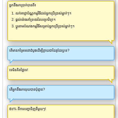
អ្នកនឹងរកប្រាក់បានពី៖
លក់អាជ្ញាប័ណ្ណកម្មវិធីដល់អ្នកប្រើប្រាស់ម្នាក់ៗ។
ផ្តល់ម៉ោងគាំទ្រថេរនៃបច្ចេកវិទ្យា។
ប្ដូរតាមបំណងកម្មវិធីសម្រាប់អ្នកប្រើប្រាស់ម្នាក់ៗ។
តើមានកម្រៃសេវាដំបូងដើម្បីក្លាយជាដៃគូដែរឬទេ?
ទេមិនគិតថ្លៃទេ!
តើអ្នកនឹងរកលុយបានប៉ុន្មាន?
៥០% ពីការបញ្ជាទិញនីមួយៗ!