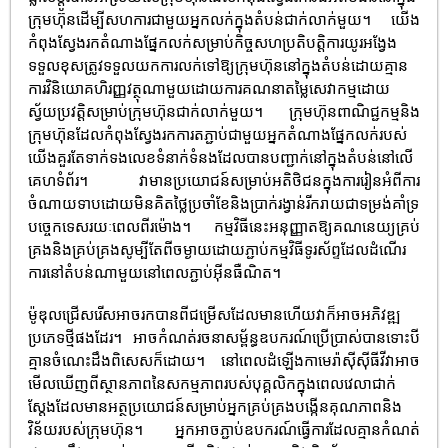
ក្រុមហ៊ុនដើម្បីសហការជាមួយអ្នកលក់ក្នុងតំបន់ជាក់លាក់មួយ។ យើង
កំពុងស្វែងរកតំណាងផ្នែកលក់សម្រាប់កិច្ចសហប្រតិបត្តិការយូរអង្វែង
ទទួលខុសត្រូវទទួលយកការលក់ទៅឱ្យក្រុមហ៊ុននៅក្នុងតំបន់ដោយគ្មាន
ការវិនិយោគហិរញ្ញវត្ថុណាមួយដោយការគណនាតម្លៃសេវាកម្មដោយ
ស្វ័យប្រវត្តិសម្រាប់ក្រុមហ៊ុនជាក់លាក់មួយ។ ក្រុមហ៊ុនពាណិជ្ជកម្មនិង
ក្រុមហ៊ុនដែលកំពុងស្វែងរកការតភ្ជាប់ជាមួយអ្នកតំណាងផ្នែកលក់របស់
យើងគួរតែទាក់ទងលេខទំនាក់ទំនងដែលបានបញ្ជាក់នៅក្នុងតំបន់នៅលើ
គេហទំព័រ។ វាមានប្រយោជន៍សម្រាប់អតិថិជនក្នុងការរៀនអំពីការ
ចំណាយទាបដោយមិនគិតថ្លៃប្រចាំខែនិងប្រាក់រង្វាន់រីករាយជាទម្រង់គាំទ្រ
បច្ចេកទេសរយៈពេលពីរម៉ោង។ កម្មវិធីនេះអនុញ្ញាតឱ្យគណនេយ្យគ្រប់
គ្រងនិងគ្រប់គ្រងសូម្បីតែពីចម្ងាយដោយភ្ជាប់កម្មវិធីទូរស័ព្ទដែលដំណើរ
ការនៅតំបន់ណាមួយនៅពេលភ្ជាប់អ៊ីនធឺណិត។
ម៉ូឌុលជ្រើសរើសអាចរកបានពីជម្រើសដែលមានហើយវាក៏អាចអភិវឌ្ឍ
ប្រភេទថ្មីផងដែរ។ អាចកំណត់រចនាសម្ព័ន្ធឧបករណ៍ប្រើប្រាស់បានទោះបី
គ្មានចំណេះដឹងពិសេសក៏ដោយ។ នៅពេលដំឡើងកាមេរ៉ាស៊ីស៊ីធីវីវាអាច
មើលឃើញពីស្ថានភាពនៃសកម្មភាពរបស់បុគ្គលិកក្នុងពេលវេលាជាក់
ស្តែងដែលមានអត្ថប្រយោជន៍សម្រាប់អ្នកគ្រប់គ្រងបង្កើនគុណភាពនិង
វិន័យរបស់ក្រុមហ៊ុន។ អ្នកអាចភ្ជាប់ឧបករណ៍ធ្វើការដែលគ្មានកំណត់