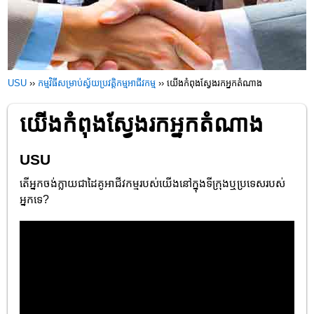
USU
››
កម្មវិធីសម្រាប់ស្វ័យប្រវត្តិកម្មអាជីវកម្ម
››
យើងកំពុងស្វែងរកអ្នកតំណាង
យើងកំពុងស្វែងរកអ្នកតំណាង
USU
តើអ្នកចង់ក្លាយជាដៃគូអាជីវកម្មរបស់យើងនៅក្នុងទីក្រុងឬប្រទេសរបស់
អ្នកទេ?