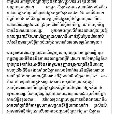
ជាមួយនឹងការភ្ជាប់បណ្តាញច្រើននិងផ្លាស់ប្តូរសារនិងទិន្នន័យតាម
បណ្តាញមូលដ្ឋាន។ សមា្ភារៈស្វែងរកអាចរកបានយ៉ាងឆាប់រហ័ស
នៅពេលអ្នកបញ្ចូលសំណួរនៅក្នុងបង្អួចស្វែងរកបរិបទដែលកម្មវិធីមាន។
ទិន្នន័យទាំងអស់នឹងត្រូវបានរក្សាទុកនៅក្នុងឃ្លាំងទិន្នន័យទូទៅហើយ
នៅពេលដែលត្រូវបានបម្រុងទុកនៅលើម៉ាស៊ីនមេពីចម្ងាយវាអាចទុកចិត្ត
បាននិងមានរយៈពេលយូរ។ អ្នកអាចបញ្ចូលព័ត៌មានដោយស្វ័យប្រវត្តិ
ដោយគ្មានការវិនិយោគហិរញ្ញវត្ថុពេលវេលានិងការខំប្រឹងប្រែងយ៉ាងឆាប់
រហ័សនិងមានប្រសិទ្ធិភាពបំពេញឯកសារចាំបាច់តាមទម្រង់ណាមួយ។
ដូចគ្នានេះផងដែរក្រុមហ៊ុនពាណិជ្ជកម្មណាមួយក្រុមហ៊ុនត្រូវការធ្វើអន្តរ
កម្មជាមួយអតិថិជនមិនថាមានសកម្មភាពអ្វីក៏ដោយ។ ការថែរក្សាទិន្នន័យ
គ្រប់គ្រងទំនាក់ទំនងអតិថិជនតែមួយអនុញ្ញាតឱ្យអ្នករក្សាទិន្នន័យពេញ
លេញលើអតិថិជនដែលកំពុងស្វែងរកលេខទំនាក់ទំនងនិងអ៊ីមែលដោយ
មានទិន្នន័យពេញលេញស្តីពីការងារព្រឹត្តិការណ៍និងអ្វីៗផ្សេងទៀត។ តាម
ពិតវាអាចធ្វើទៅបានក្នុងការទូទាត់តាមរយៈស្ថានីយទូទាត់ឬផ្ទេរ
តាមអ៊ិនធរណេតហើយប្រព័ន្ធស្វែងរកទិន្នន័យនិងផ្ទេរវាទៅអ្នកតំណាង
ផ្នែកលក់សម្រាប់រក្សាមូលដ្ឋានរួមអាចរកបានសម្រាប់ការងារប្រសិនបើអ្នក
មានសិទ្ធិទទួលបាន។ នៅពេលចុះឈ្មោះសម្ភារៈការបង្កើតឯកសារវានឹង
អាចចាត់ថ្នាក់ព័ត៌មានស្របតាមលក្ខណៈវិនិច្ឆ័យជាក់លាក់។ ប្រសិនបើ
អ្នកមានម៉ាស៊ីនស្វែងរកបរិបទវាអាចបញ្ចូលសំណួរនៅក្នុងការស្វែងរក