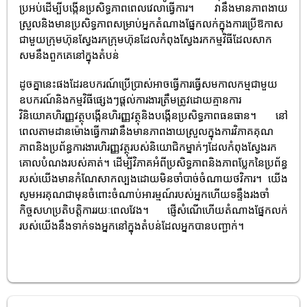
ប្រអប់ដើម្បីបង្កើនប្រសិទ្ធភាពពេលវេលាធ្វើការ។ វានឹងមានភាពងាយ
ស្រួលនិងមានប្រសិទ្ធភាពសម្រាប់អ្នកតំណាងផ្នែកលក់ក្នុងការប្រើឱកាស
ជាមួយក្រុមហ៊ុនស្វែងរកក្រុមហ៊ុនដែលកំពុងស្វែងរកកម្មវិធីដែលសាក
សមនឹងពួកគេនៅក្នុងតំបន់
ដូចគ្នានេះផងដែរឧបករណ៍ប្រើប្រាស់អាចធ្វើការធ្វើសមកាលកម្មជាមួយ
ឧបករណ៍និងកម្មវិធីផ្សេងៗផ្តល់ការងារត្រឹមត្រូវដោយគ្មានការ
វិនិយោគហិរញ្ញវត្ថុបង្កើនហិរញ្ញវត្ថុនិងបង្កើនប្រសិទ្ធភាពធនធាន។ នៅ
ពេលតាមដានម៉ោងធ្វើការវានឹងមានភាពងាយស្រួលក្នុងការវិភាគគុណ
ភាពនិងប្រព័ន្ធការងារហិរញ្ញវត្ថុរបស់និយោជិកម្នាក់ៗដែលកំពុងស្វែងរក
គោលបំណងរបស់គាត់។ ដើម្បីវិភាគអំពីប្រសិទ្ធភាពនិងភាពប្លែកនៃប្រព័ន្ធ
របស់យើងមានកំណែសាកល្បងដោយមិនចាំបាច់ចំណាយថវិការ។ យើង
សូមអរគុណជាមុនចំពោះចំណាប់អារម្មណ៍របស់អ្នកហើយទន្ទឹងរងចាំ
កិច្ចសហប្រតិបត្តិការរយៈពេលវែង។ ផ្ញើសំណើហើយតំណាងផ្នែកលក់
របស់យើងនឹងទាក់ទងអ្នកនៅក្នុងតំបន់ដែលអ្នកបានបញ្ជាក់។