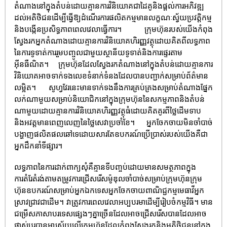
តំណាងនៅក្នុងតំបន់ដោយគ្មានការវិនិយោគជាដៃគូនិងផ្តល់ការអភិវឌ្ឍ
ដល់អតិថិជនដើម្បីធ្វើឱ្យដំណើរការផលិតកម្មមានលក្ខណៈស្វ័យប្រវត្តិកម្ម
និងបង្កើនប្រសិទ្ធភាពពេលវេលាធ្វើការ។ ក្រុមហ៊ុនរបស់យើងកំពុង
ស្វែងរកអ្នកតំណាងដោយគ្មានការវិនិយោគហិរញ្ញវត្ថុដោយគិតពីលទ្ធភាព
នៃការទូទាត់ការរួមបញ្ចូលជាមួយស្ថានីយទូទាត់និងការផ្ទេរតាម
អ៊ីនធឺណិត។ ក្រុមហ៊ុនដែលស្វែងរកតំណាងនៅក្នុងតំបន់ដោយគ្មានការ
វិនិយោគអាចទាក់ទងលេខទំនាក់ទំនងដែលបានបញ្ជាក់សម្រាប់ព័ត៌មាន
លម្អិត។ សូហ្វវែរនេះមានទាក់ទងនឹងការគ្រប់គ្រងសម្រាប់តំណាងផ្នែក
លក់ណាមួយសម្រាប់និយោជិកនៅក្នុងក្រុមហ៊ុននៃសកម្មភាពនិងតំបន់
ណាមួយដោយគ្មានការវិនិយោគហិរញ្ញវត្ថុធំដោយគិតគូរពីថ្លៃដើមទាប
និងអវត្តមានពេញលេញនៃថ្លៃសេវាប្រចាំខែ។ អ្នកចែកចាយមិនចាំបាច់
បង្ហាញផលិតផលឆៅទេដោយសារតែឧបករណ៍ប្រើប្រាស់របស់យើងគឺជា
អ្នកដឹកនាំទីផ្សារ។
លទ្ធភាពនៃការដាក់ពាក្យសុំគឺគ្មានទីបញ្ចប់ដោយមានសមត្ថភាពក្នុង
ការតំរែតំរង់តាមតម្រូវការជ្រើសរើសម៉ូឌុលចាំបាច់សម្រាប់ក្រុមហ៊ុនក្រុម
ហ៊ុនឧបករណ៍សម្រាប់អ្នកឯកទេសអ្នកចែកចាយពាណិជ្ជកម្មមេធាវីអ្នក
ស្រាវជ្រាវជាដើម។ វាត្រូវការពេលវេលាអប្បបរមាដើម្បីរៀបចំកម្មវិធី។ មាន
ជម្រើសភាសាបរទេសផ្សេងៗគ្នាច្រើនដែលអាចជ្រើសរើសបានដែលអាច
ផ្លាស់ប្តូរបានអាស្រ័យលើក្រុមហ៊ុនដែលកំពុងស្វែងរកនិងអតិថិជននៅក្នុង