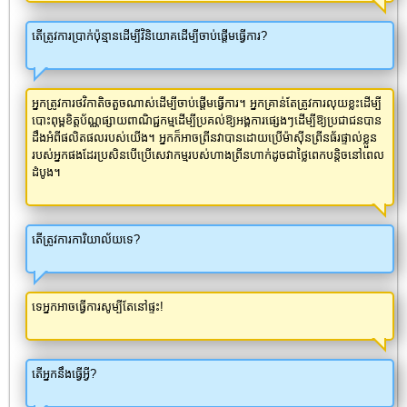
តើត្រូវការប្រាក់ប៉ុន្មានដើម្បីវិនិយោគដើម្បីចាប់ផ្តើមធ្វើការ?
អ្នកត្រូវការថវិកាតិចតួចណាស់ដើម្បីចាប់ផ្តើមធ្វើការ។ អ្នកគ្រាន់តែត្រូវការលុយខ្លះដើម្បី
បោះពុម្ពខិត្តប័ណ្ណផ្សាយពាណិជ្ជកម្មដើម្បីប្រគល់ឱ្យអង្គការផ្សេងៗដើម្បីឱ្យប្រជាជនបាន
ដឹងអំពីផលិតផលរបស់យើង។ អ្នកក៏អាចព្រីនវាបានដោយប្រើម៉ាស៊ីនព្រីនធ័រផ្ទាល់ខ្លួន
របស់អ្នកផងដែរប្រសិនបើប្រើសេវាកម្មរបស់ហាងព្រីនហាក់ដូចជាថ្លៃពេកបន្តិចនៅពេល
ដំបូង។
តើត្រូវការការិយាល័យទេ?
ទេអ្នកអាចធ្វើការសូម្បីតែនៅផ្ទះ!
តើ​អ្នក​នឹង​ធ្វើអ្វី?