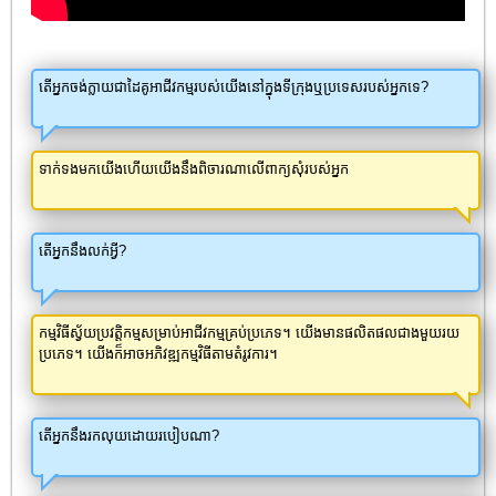
តើអ្នកចង់ក្លាយជាដៃគូអាជីវកម្មរបស់យើងនៅក្នុងទីក្រុងឬប្រទេសរបស់អ្នកទេ?
ទាក់ទងមកយើងហើយយើងនឹងពិចារណាលើពាក្យសុំរបស់អ្នក
តើអ្នកនឹងលក់អ្វី?
កម្មវិធីស្វ័យប្រវត្តិកម្មសម្រាប់អាជីវកម្មគ្រប់ប្រភេទ។ យើងមានផលិតផលជាងមួយរយ
ប្រភេទ។ យើងក៏អាចអភិវឌ្ឍកម្មវិធីតាមតំរូវការ។
តើអ្នកនឹងរកលុយដោយរបៀបណា?