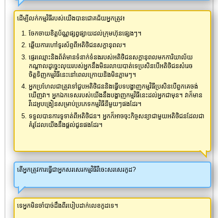
ដើម្បីលក់កម្មវិធីរបស់យើងបានជោគជ័យអ្នកត្រូវ៖
ចែកចាយខិត្តប័ណ្ណផ្សព្វផ្សាយដល់ក្រុមហ៊ុនផ្សេងៗ។
ឆ្លើយការហៅទូរស័ព្ទពីអតិថិជនសក្តានុពល។
ផ្ទេរឈ្មោះនិងព័ត៌មានទំនាក់ទំនងរបស់អតិថិជនសក្តានុពលមកការិយាល័យ
កណ្តាលដូច្នេះលុយរបស់អ្នកនឹងមិនរលាយបាត់ទេប្រសិនបើអតិថិជនសំរេច
ចិត្តទិញកម្មវិធីនេះនៅពេលក្រោយនិងមិនភ្លាមៗ។
អ្នកប្រហែលជាត្រូវទៅជួបអតិថិជននិងធ្វើបទបង្ហាញកម្មវិធីប្រសិនបើពួកគេចង់
ឃើញវា។ អ្នកឯកទេសរបស់យើងនឹងបង្ហាញកម្មវិធីនេះដល់អ្នកជាមុន។ វាក៏មាន
វីដេអូបង្រៀនសម្រាប់ប្រភេទកម្មវិធីនីមួយៗផងដែរ។
ទទួលបានការទូទាត់ពីអតិថិជន។ អ្នកក៏អាចចុះកិច្ចសន្យាជាមួយអតិថិជនដែលជា
គំរូដែលយើងនឹងផ្តល់ជូនផងដែរ។
តើអ្នកត្រូវការធ្វើជាអ្នកសរសេរកម្មវិធីរឺចេះសរសេរកូដ?
ទេអ្នកមិនចាំបាច់ដឹងពីរបៀបដាក់លេខកូដទេ។