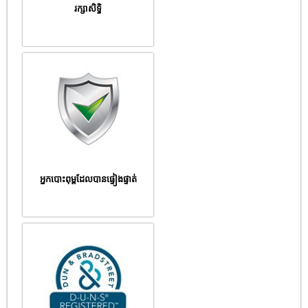
រក្សាសិទ្ធិ
អ្នកបោះពុម្ពដែលបានផ្ទៀងផ្ទាត់