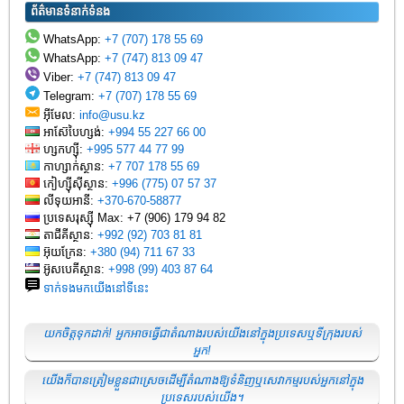
ព័ត៌មានទំនាក់ទំនង
WhatsApp:
+7 (707) 178 55 69
WhatsApp:
+7 (747) 813 09 47
Viber:
+7 (747) 813 09 47
Telegram:
+7 (707) 178 55 69
អ៊ីមែល:
info@usu.kz
អាស៊ែបៃហ្សង់:
+994 55 227 66 00
ហ្សកហ្ស៊ី:
+995 577 44 77 99
កាហ្សាក់ស្ថាន:
+7 707 178 55 69
កៀហ្ស៊ីស៊ីស្ថាន:
+996 (775) 07 57 37
លីទុយអានី:
+370-670-58877
ប្រទេស​រុស្ស៊ី Max: +7 (906) 179 94 82
តាជីគីស្ថាន:
+992 (92) 703 81 81
អ៊ុយក្រែន:
+380 (94) 711 67 33
អ៊ូសបេគីស្ថាន:
+998 (99) 403 87 64
ទាក់ទងមកយើងនៅទីនេះ
យកចិត្តទុកដាក់! អ្នកអាចធ្វើជាតំណាងរបស់យើងនៅក្នុងប្រទេសឬទីក្រុងរបស់
អ្នក!
យើងក៏បានត្រៀមខ្លួនជាស្រេចដើម្បីតំណាងឱ្យទំនិញឬសេវាកម្មរបស់អ្នកនៅក្នុង
ប្រទេសរបស់យើង។