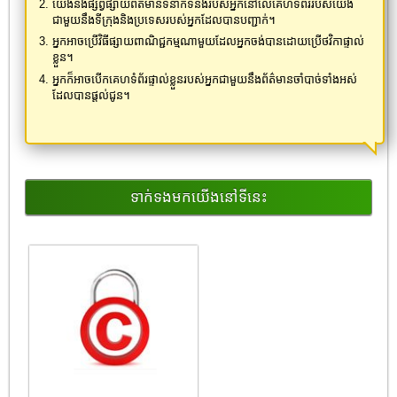
យើងនឹងផ្សព្វផ្សាយព័ត៌មានទំនាក់ទំនងរបស់អ្នកនៅលើគេហទំព័ររបស់យើង
ជាមួយនឹងទីក្រុងនិងប្រទេសរបស់អ្នកដែលបានបញ្ជាក់។
អ្នកអាចប្រើវិធីផ្សាយពាណិជ្ជកម្មណាមួយដែលអ្នកចង់បានដោយប្រើថវិកាផ្ទាល់
ខ្លួន។
អ្នកក៏អាចបើកគេហទំព័រផ្ទាល់ខ្លួនរបស់អ្នកជាមួយនឹងព័ត៌មានចាំបាច់ទាំងអស់
ដែលបានផ្តល់ជូន។
ទាក់ទងមកយើងនៅទីនេះ